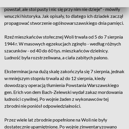
pomnika, spotykał się z nim i opowiadał, że pomnik może i
powstał, ale stoi pusty i nic się przy nim nie dzieje" - mówiły
wnuczki historyka. Jak opisały, to dlatego ich dziadek zaczął
propagować stworzenie ogólnowarszawskiego dnia pamięci.
Rzeź mieszkańców stołecznej Woli trwała od 5 do 7 sierpnia
1944 r. W masowych egzekucjach zginęło - według różnych
szacunków - od 40 do 60 tys. mieszkańców dzielnicy.
Ludność była rozstrzeliwana, a ciała zabitych palono.
Eksterminacja na dużą skalę zakończyła się 7 sierpnia, jednak
w mniejszym stopniu trwała aż do 12 sierpnia, kiedy
dowodzący operacją tłumienia Powstania Warszawskiego
gen. Erich von dem Bach-Zelewski wydał zakaz mordowania
ludności cywilnej. Po wojnie żaden z wykonawców tej
zbrodni nie poniósł odpowiedzialności.
Przez wiele lat zbrodnie popełnione na Woli nie były
dostatecznie upamiętnione. Po wojnie zinwentaryzowano