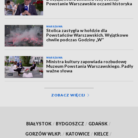
Powstanie Warszawskie oczami historyka
WARSZAWA
Stolica zastygła w hołdzie dla
Powstańców Warszawskich. Wyjątkowe
chwile podczas Godziny „W”
WARSZAWA
Ministra kultury zapowiada rozbudowę
Muzeum Powstania Warszawskiego. Padły
ważne słowa
ZOBACZ WIĘCEJ
BIAŁYSTOK
/
BYDGOSZCZ
/
GDAŃSK
/
GORZÓW WLKP.
/
KATOWICE
/
KIELCE
/