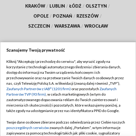
KRAKÓW
/
LUBLIN
/
ŁÓDŹ
/
OLSZTYN
/
OPOLE
/
POZNAŃ
/
RZESZÓW
/
SZCZECIN
/
WARSZAWA
/
WROCŁAW
Szanujemy Twoją prywatność
Dołącz do nas:
Kliknij "Akceptuję i przechodzę do serwisu", aby wyrazić zgody na
korzystanie z technologii automatycznego śledzenia i zbierania danych,
TVP
dostęp do informacji na Twoim urządzeniu końcowym i ich
Abonament TVP
przechowywanie oraz na przetwarzanie Twoich danych osobowych przez
Regulamin TVP
nas, czyli Telewizję Polską S.A. w likwidacji (zwaną dalej również „TVP”),
Emisja w TVP
Polityka prywatności
Zaufanych Partnerów z IAB* (1201 firm)
oraz pozostałych
Zaufanych
Partnerów TVP (93 firm)
, w celach marketingowych (w tym do
Centrum informacji TVP
Moje zgody
zautomatyzowanego dopasowania reklam do Twoich zainteresowań i
mierzenia ich skuteczności) i pozostałych, które wskazujemy poniżej, a
Naziemna Telewizja Cyfrowa
Pomoc
także zgody na udostępnianie przez nas identyfikatora PPID do Google.
Sklep TVP
Biuro reklamy
Twoje dane osobowe zbierane podczas odwiedzania przez Ciebie naszych
Rada Programowa
Kontakt
poszczególnych serwisów
zwanych dalej „Portalem”, w tym informacje
zapisywane za pomocą technologii takich jak: pliki cookie, sygnalizatory