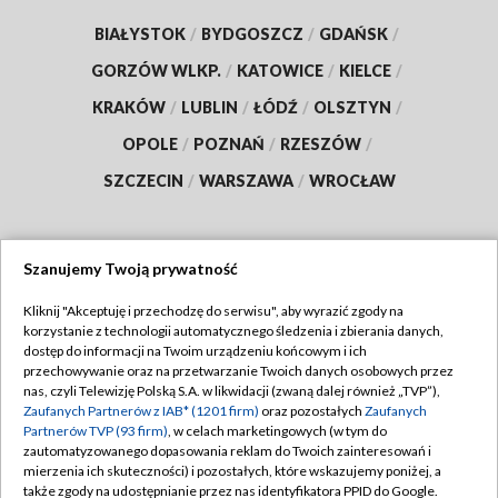
BIAŁYSTOK
/
BYDGOSZCZ
/
GDAŃSK
/
GORZÓW WLKP.
/
KATOWICE
/
KIELCE
/
KRAKÓW
/
LUBLIN
/
ŁÓDŹ
/
OLSZTYN
/
OPOLE
/
POZNAŃ
/
RZESZÓW
/
SZCZECIN
/
WARSZAWA
/
WROCŁAW
Szanujemy Twoją prywatność
Dołącz do nas:
Kliknij "Akceptuję i przechodzę do serwisu", aby wyrazić zgody na
korzystanie z technologii automatycznego śledzenia i zbierania danych,
TVP
dostęp do informacji na Twoim urządzeniu końcowym i ich
Abonament TVP
przechowywanie oraz na przetwarzanie Twoich danych osobowych przez
Regulamin TVP
nas, czyli Telewizję Polską S.A. w likwidacji (zwaną dalej również „TVP”),
Emisja w TVP
Polityka prywatności
Zaufanych Partnerów z IAB* (1201 firm)
oraz pozostałych
Zaufanych
Partnerów TVP (93 firm)
, w celach marketingowych (w tym do
Centrum informacji TVP
Moje zgody
zautomatyzowanego dopasowania reklam do Twoich zainteresowań i
mierzenia ich skuteczności) i pozostałych, które wskazujemy poniżej, a
Naziemna Telewizja Cyfrowa
Pomoc
także zgody na udostępnianie przez nas identyfikatora PPID do Google.