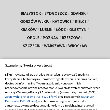
BIAŁYSTOK
/
BYDGOSZCZ
/
GDAŃSK
/
GORZÓW WLKP.
/
KATOWICE
/
KIELCE
/
KRAKÓW
/
LUBLIN
/
ŁÓDŹ
/
OLSZTYN
/
OPOLE
/
POZNAŃ
/
RZESZÓW
/
SZCZECIN
/
WARSZAWA
/
WROCŁAW
Szanujemy Twoją prywatność
Dołącz do nas:
Kliknij "Akceptuję i przechodzę do serwisu", aby wyrazić zgody na
korzystanie z technologii automatycznego śledzenia i zbierania danych,
TVP
dostęp do informacji na Twoim urządzeniu końcowym i ich
Abonament TVP
przechowywanie oraz na przetwarzanie Twoich danych osobowych przez
Regulamin TVP
nas, czyli Telewizję Polską S.A. w likwidacji (zwaną dalej również „TVP”),
Emisja w TVP
Polityka prywatności
Zaufanych Partnerów z IAB* (1201 firm)
oraz pozostałych
Zaufanych
Partnerów TVP (93 firm)
, w celach marketingowych (w tym do
Centrum informacji TVP
Moje zgody
zautomatyzowanego dopasowania reklam do Twoich zainteresowań i
mierzenia ich skuteczności) i pozostałych, które wskazujemy poniżej, a