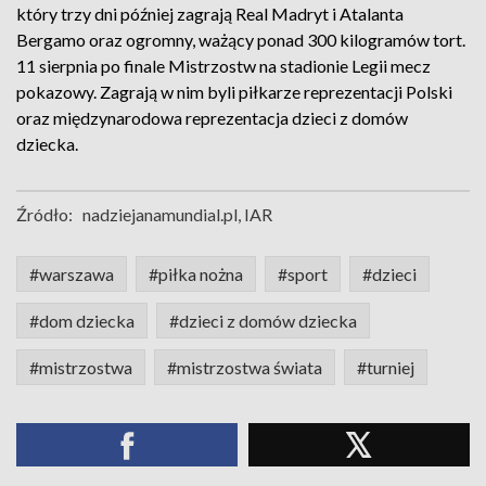
który trzy dni później zagrają Real Madryt i Atalanta
Bergamo oraz ogromny, ważący ponad 300 kilogramów tort.
11 sierpnia po finale Mistrzostw na stadionie Legii mecz
pokazowy. Zagrają w nim byli piłkarze reprezentacji Polski
oraz międzynarodowa reprezentacja dzieci z domów
dziecka.
Źródło:
nadziejanamundial.pl, IAR
#warszawa
#piłka nożna
#sport
#dzieci
#dom dziecka
#dzieci z domów dziecka
#mistrzostwa
#mistrzostwa świata
#turniej