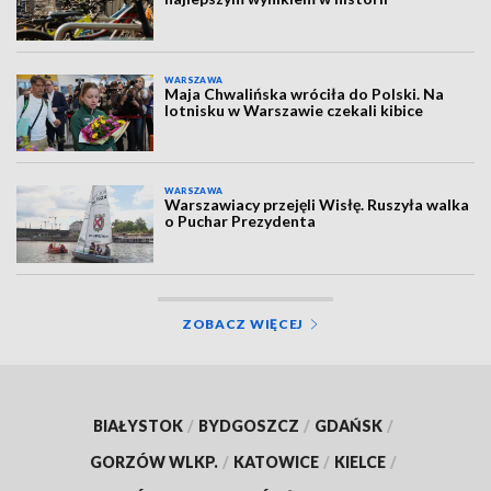
WARSZAWA
Maja Chwalińska wróciła do Polski. Na
lotnisku w Warszawie czekali kibice
WARSZAWA
Warszawiacy przejęli Wisłę. Ruszyła walka
o Puchar Prezydenta
ZOBACZ WIĘCEJ
BIAŁYSTOK
/
BYDGOSZCZ
/
GDAŃSK
/
GORZÓW WLKP.
/
KATOWICE
/
KIELCE
/