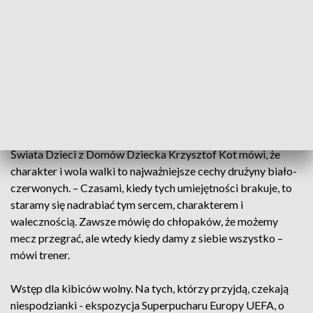
Organizator IX Mistrzostw Świata Sylwester Trześniewski
prezes Stowarzyszenia "Nadzieja na Mundial" mówi, że
celem rywalizacji jest danie uczestnikom szansy i nadziei. –
Kiedyś założyciel naszego stowarzyszenia powiedział jedna
piękną, że wystarczy w te dzieciaki uwierzyć i one wtedy
pokazują, kim naprawdę są, i budują takie emocje na tych
turniejach, że kto nie był nich żałuje – mówi prezes.
Selekcjoner i trener polskiej reprezentacji na Mistrzostwa
Świata Dzieci z Domów Dziecka Krzysztof Kot mówi, że
charakter i wola walki to najważniejsze cechy drużyny biało-
czerwonych. – Czasami, kiedy tych umiejętności brakuje, to
staramy się nadrabiać tym sercem, charakterem i
walecznością. Zawsze mówię do chłopaków, że możemy
mecz przegrać, ale wtedy kiedy damy z siebie wszystko –
mówi trener.
Wstęp dla kibiców wolny. Na tych, którzy przyjdą, czekają
niespodzianki - ekspozycja Superpucharu Europy UEFA, o