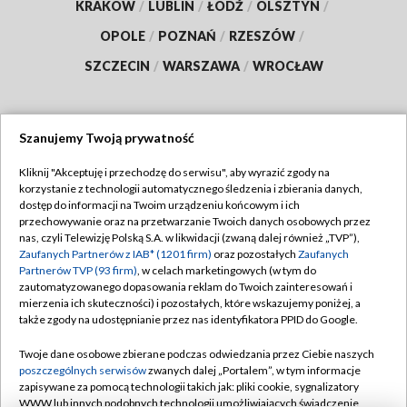
KRAKÓW
/
LUBLIN
/
ŁÓDŹ
/
OLSZTYN
/
OPOLE
/
POZNAŃ
/
RZESZÓW
/
SZCZECIN
/
WARSZAWA
/
WROCŁAW
Szanujemy Twoją prywatność
Dołącz do nas:
Kliknij "Akceptuję i przechodzę do serwisu", aby wyrazić zgody na
korzystanie z technologii automatycznego śledzenia i zbierania danych,
TVP
dostęp do informacji na Twoim urządzeniu końcowym i ich
Abonament TVP
przechowywanie oraz na przetwarzanie Twoich danych osobowych przez
Regulamin TVP
nas, czyli Telewizję Polską S.A. w likwidacji (zwaną dalej również „TVP”),
Emisja w TVP
Polityka prywatności
Zaufanych Partnerów z IAB* (1201 firm)
oraz pozostałych
Zaufanych
Partnerów TVP (93 firm)
, w celach marketingowych (w tym do
Centrum informacji TVP
Moje zgody
zautomatyzowanego dopasowania reklam do Twoich zainteresowań i
mierzenia ich skuteczności) i pozostałych, które wskazujemy poniżej, a
Naziemna Telewizja Cyfrowa
Pomoc
także zgody na udostępnianie przez nas identyfikatora PPID do Google.
Sklep TVP
Biuro reklamy
Twoje dane osobowe zbierane podczas odwiedzania przez Ciebie naszych
Rada Programowa
Kontakt
poszczególnych serwisów
zwanych dalej „Portalem”, w tym informacje
zapisywane za pomocą technologii takich jak: pliki cookie, sygnalizatory
System NOS
WWW lub innych podobnych technologii umożliwiających świadczenie