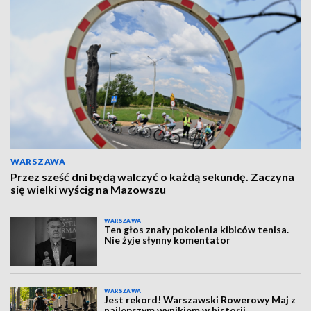
WARSZAWA
Przez sześć dni będą walczyć o każdą sekundę. Zaczyna
się wielki wyścig na Mazowszu
WARSZAWA
Ten głos znały pokolenia kibiców tenisa.
Nie żyje słynny komentator
WARSZAWA
Jest rekord! Warszawski Rowerowy Maj z
najlepszym wynikiem w historii