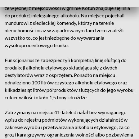
otrzymali informację od funkcjonariuszy CBŚP z Wrocławia,
że w jednej z miejscowości w gminie Kotuń znajduje się linia
do produkcji nielegalnego alkoholu. Na miejsce pojechali
mundurowi z siedleckiej komendy, którzy na terenie
nieruchomości oraz w zaparkowanym tam Iveco znaleźli
wszystko to, co jest niezbędne do wytwarzania
wysokoprocentowego trunku.
Funkcjonariusze zabezpieczyli kompletną linię służącą do
produkcji alkoholu etylowego składająca się z dwóch
destylatorów wraz z osprzętem. Ponadto na miejscu
odnaleziono 100 litrów czystego alkoholu etylowego oraz
kilkadziesiąt litrów półproduktów służących do jego wyrobu,
cukier w ilości około 1,5 tony i drożdże.
Zatrzymany na miejscu 41-latek działał bez wymaganego
wpisu do rejestru podmiotów wykonujących działalność w
zakresie wyrobu i przetwarzania alkoholu etylowego, za co
grozi kara grzywny, ograniczenia wolności albo pozbawienia