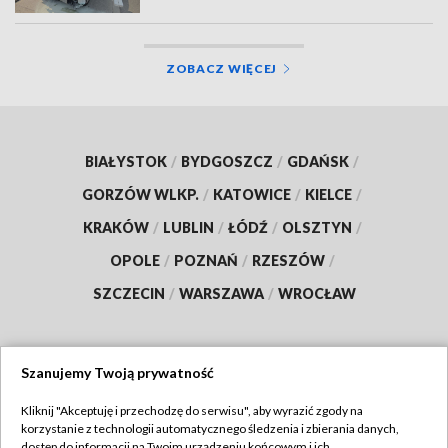
ZOBACZ WIĘCEJ
BIAŁYSTOK
/
BYDGOSZCZ
/
GDAŃSK
/
GORZÓW WLKP.
/
KATOWICE
/
KIELCE
/
KRAKÓW
/
LUBLIN
/
ŁÓDŹ
/
OLSZTYN
/
OPOLE
/
POZNAŃ
/
RZESZÓW
/
SZCZECIN
/
WARSZAWA
/
WROCŁAW
Szanujemy Twoją prywatność
Dołącz do nas:
Kliknij "Akceptuję i przechodzę do serwisu", aby wyrazić zgody na
korzystanie z technologii automatycznego śledzenia i zbierania danych,
TVP
dostęp do informacji na Twoim urządzeniu końcowym i ich