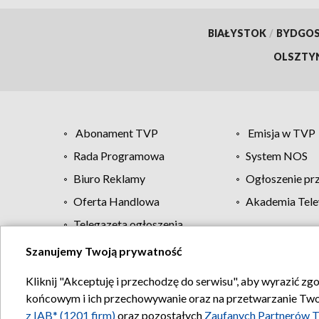
BIAŁYSTOK
/
BYDGO
OLSZTY
Abonament TVP
Emisja w TVP
Rada Programowa
System NOS
Biuro Reklamy
Ogłoszenie pr
Oferta Handlowa
Akademia Tele
Telegazeta ogłoszenia
Szanujemy Twoją prywatność
Regulamin TVP
Kliknij "Akceptuję i przechodzę do serwisu", aby wyrazić zg
końcowym i ich przechowywanie oraz na przetwarzanie Twoich
z IAB* (1201 firm)
oraz pozostałych
Zaufanych Partnerów T