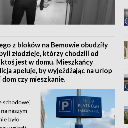
ego z bloków na Bemowie obudziły
yli złodzieje, którzy chodzili od
y ktoś jest w domu. Mieszkańcy
icja apeluje, by wyjeżdżając na urlop
 dom czy mieszkanie.
3
e schodowej.
k na naszym
ie było -
czy wsiadł