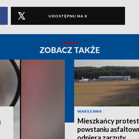
UDOSTĘPNIJ NA X
ZOBACZ TAKŻE
WARSZAWA
ą
Mieszkańcy protest
powstaniu asfaltown
odpiera zarzuty