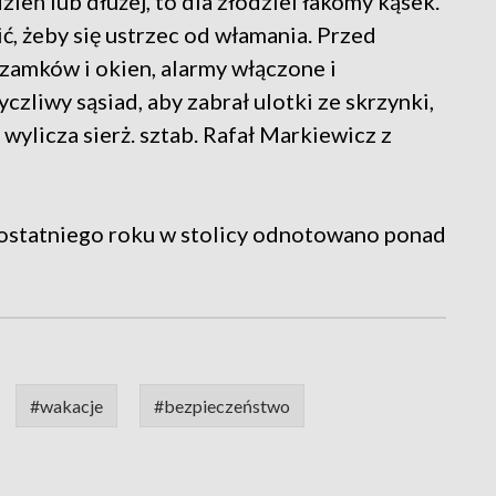
eń lub dłużej, to dla złodziei łakomy kąsek.
ić, żeby się ustrzec od włamania. Przed
amków i okien, alarmy włączone i
czliwy sąsiad, aby zabrał ulotki ze skrzynki,
 wylicza sierż. sztab. Rafał Markiewicz z
 ostatniego roku w stolicy odnotowano ponad
#wakacje
#bezpieczeństwo