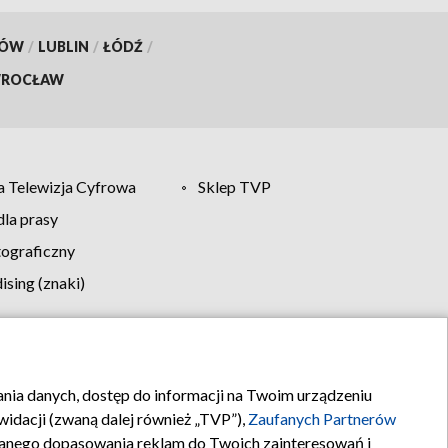
KÓW
/
LUBLIN
/
ŁÓDŹ
/
ROCŁAW
 Telewizja Cyfrowa
Sklep TVP
la prasy
tograficzny
sing (znaki)
klamy
Kontakt
rania danych, dostęp do informacji na Twoim urządzeniu
idacji (zwaną dalej również „TVP”),
Zaufanych Partnerów
anego dopasowania reklam do Twoich zainteresowań i