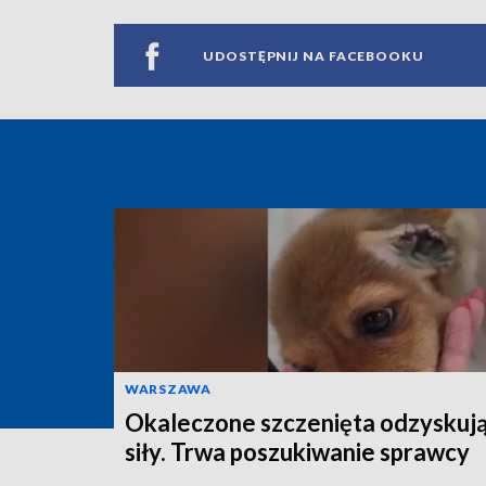
UDOSTĘPNIJ NA FACEBOOKU
WARSZAWA
Okaleczone szczenięta odzyskuj
siły. Trwa poszukiwanie sprawcy