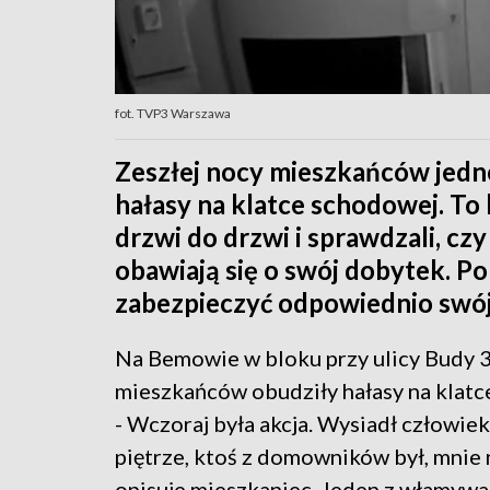
fot. TVP3 Warszawa
Zeszłej nocy mieszkańców jedn
hałasy na klatce schodowej. To b
drzwi do drzwi i sprawdzali, cz
obawiają się o swój dobytek. Pol
zabezpieczyć odpowiednio swój
Na Bemowie w bloku przy ulicy Budy 
mieszkańców obudziły hałasy na klatc
- Wczoraj była akcja. Wysiadł człowie
piętrze, ktoś z domowników był, mnie n
opisuje mieszkaniec. Jeden z włamywa