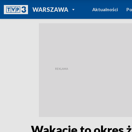
POWRÓT DO
WARSZAWA
Aktualności
Po
TVP REGIONY
Wakacje to okres ż