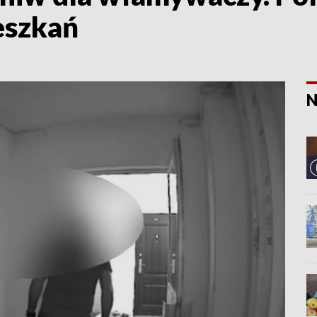
eszkań
N