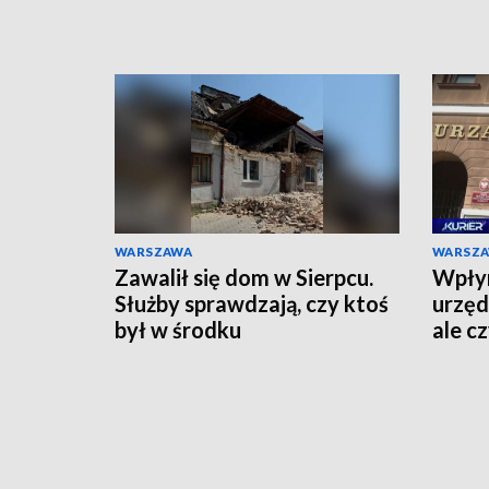
WARSZAWA
WARSZ
Zawalił się dom w Sierpcu.
Wpłyn
Służby sprawdzają, czy ktoś
urzęd
był w środku
ale c
zreal