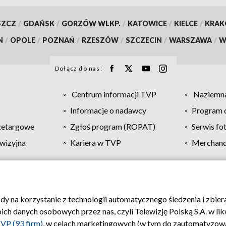
SZCZ
/
GDAŃSK
/
GORZÓW WLKP.
/
KATOWICE
/
KIELCE
/
KRA
N
/
OPOLE
/
POZNAŃ
/
RZESZÓW
/
SZCZECIN
/
WARSZAWA
/
W
Dołącz do nas:
Centrum informacji TVP
Naziemna
Informacje o nadawcy
Program d
zetargowe
Zgłoś program (ROPAT)
Serwis fo
wizyjna
Kariera w TVP
Merchandi
Polityka prywatności
Moje zgody
Pomoc
Biuro re
ody na korzystanie z technologii automatycznego śledzenia i zbie
 danych osobowych przez nas, czyli Telewizję Polską S.A. w likw
VP (93 firm)
, w celach marketingowych (w tym do zautomatyzow