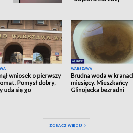
AWA
WARSZAWA
ął wniosek o pierwszy
Brudna woda w kranac
omat. Pomysł dobry,
miesięcy. Mieszkańcy
zy uda się go
Glinojecka bezradni
izować?
ZOBACZ WIĘCEJ