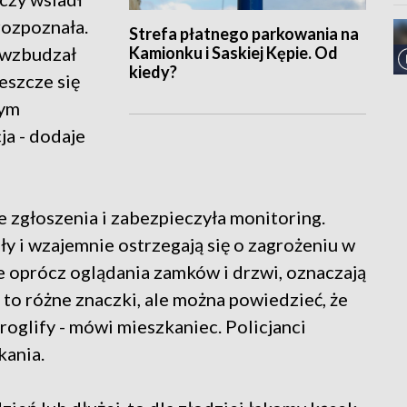
rozpoznała.
Strefa płatnego parkowania na
Kamionku i Saskiej Kępie. Od
i wzbudzał
kiedy?
eszcze się
tym
a - dodaje
ie zgłoszenia i zabezpieczyła monitoring.
y i wzajemnie ostrzegają się o zagrożeniu w
 oprócz oglądania zamków i drzwi, oznaczają
ą to różne znaczki, ale można powiedzieć, że
roglify - mówi mieszkaniec. Policjanci
kania.