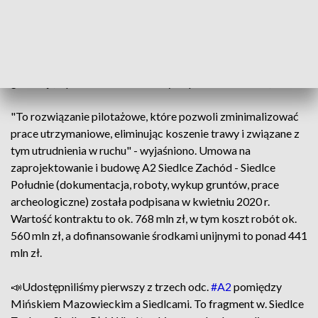
tak jak dotychczas wypełnić go humusem i zasiać trawę,
zastosowano utwardzone kruszywo z nawierzchnią szczelną,
której szorstkość i przyczepność zminimalizują ryzyko utraty
panowania nad pojazdem w przypadku zjechania z jezdni
głównej (w porównaniu z "zielonym" pasem rozdziału).
"To rozwiązanie pilotażowe, które pozwoli zminimalizować
prace utrzymaniowe, eliminując koszenie trawy i związane z
tym utrudnienia w ruchu" - wyjaśniono. Umowa na
zaprojektowanie i budowę A2 Siedlce Zachód - Siedlce
Południe (dokumentacja, roboty, wykup gruntów, prace
archeologiczne) została podpisana w kwietniu 2020 r.
Wartość kontraktu to ok. 768 mln zł, w tym koszt robót ok.
560 mln zł, a dofinansowanie środkami unijnymi to ponad 441
mln zł.
📣Udostępniliśmy pierwszy z trzech odc.
#A2
pomiędzy
Mińskiem Mazowieckim a Siedlcami. To fragment w. Siedlce