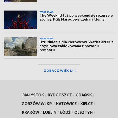
WARSZAWA
The Weeknd tuż po weekendzie rozgrzeje
stolicę. PGE Narodowy czekają tłumy
WARSZAWA
Utrudnienia dla kierowców. Ważna arteria
częściowo zablokowana z powodu
remontu
ZOBACZ WIĘCEJ
BIAŁYSTOK
/
BYDGOSZCZ
/
GDAŃSK
/
GORZÓW WLKP.
/
KATOWICE
/
KIELCE
/
KRAKÓW
/
LUBLIN
/
ŁÓDŹ
/
OLSZTYN
/