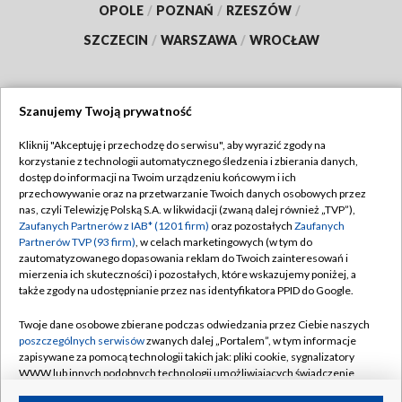
OPOLE
/
POZNAŃ
/
RZESZÓW
/
SZCZECIN
/
WARSZAWA
/
WROCŁAW
Szanujemy Twoją prywatność
Dołącz do nas:
Kliknij "Akceptuję i przechodzę do serwisu", aby wyrazić zgody na
korzystanie z technologii automatycznego śledzenia i zbierania danych,
TVP
dostęp do informacji na Twoim urządzeniu końcowym i ich
Abonament TVP
przechowywanie oraz na przetwarzanie Twoich danych osobowych przez
Regulamin TVP
nas, czyli Telewizję Polską S.A. w likwidacji (zwaną dalej również „TVP”),
Emisja w TVP
Polityka prywatności
Zaufanych Partnerów z IAB* (1201 firm)
oraz pozostałych
Zaufanych
Partnerów TVP (93 firm)
, w celach marketingowych (w tym do
Centrum informacji TVP
Moje zgody
zautomatyzowanego dopasowania reklam do Twoich zainteresowań i
mierzenia ich skuteczności) i pozostałych, które wskazujemy poniżej, a
Naziemna Telewizja Cyfrowa
Pomoc
także zgody na udostępnianie przez nas identyfikatora PPID do Google.
Sklep TVP
Biuro reklamy
Twoje dane osobowe zbierane podczas odwiedzania przez Ciebie naszych
Rada Programowa
Kontakt
poszczególnych serwisów
zwanych dalej „Portalem”, w tym informacje
zapisywane za pomocą technologii takich jak: pliki cookie, sygnalizatory
System NOS
WWW lub innych podobnych technologii umożliwiających świadczenie
dopasowanych i bezpiecznych usług, personalizację treści oraz reklam,
Informacje o nadawcy
Kanały