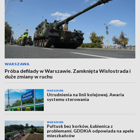
WARSZAWA
Próba defilady w Warszawie. Zamknięta Wisłostrada i
duże zmiany w ruchu
WARSZAWA
Utrudnienia na linii kolejowej. Awaria
systemu sterowania
WARSZAWA
Pułtusk bez korków, Łubienica z
problemami. GDDKiA odpowiada na apele
mieszkańców