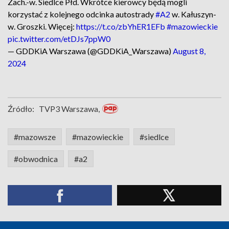
Zach.-w. Siedlce Płd. Wkrótce kierowcy będą mogli
korzystać z kolejnego odcinka autostrady
#A2
w. Kałuszyn-
w. Groszki. Więcej:
https://t.co/zbYhER1EFb
#mazowieckie
pic.twitter.com/etDJs7ppW0
— GDDKiA Warszawa (@GDDKiA_Warszawa)
August 8,
2024
Źródło:
TVP3 Warszawa,
#mazowsze
#mazowieckie
#siedlce
#obwodnica
#a2