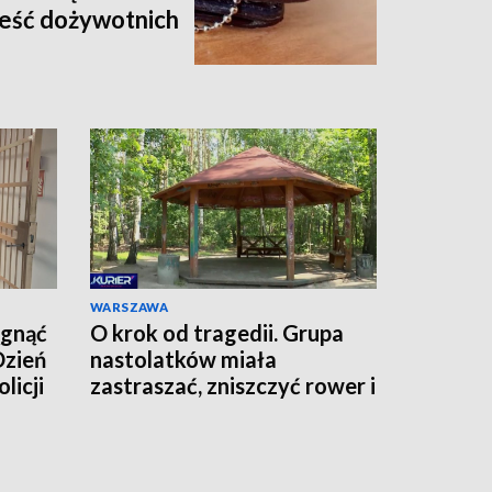
eść dożywotnich
WARSZAWA
ągnąć
O krok od tragedii. Grupa
Dzień
nastolatków miała
licji
zastraszać, zniszczyć rower i
grozić nożem