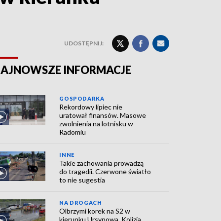
UDOSTĘPNIJ:
AJNOWSZE INFORMACJE
GOSPODARKA
Rekordowy lipiec nie
uratował finansów. Masowe
zwolnienia na lotnisku w
Radomiu
INNE
Takie zachowania prowadzą
do tragedii. Czerwone światło
to nie sugestia
NA DROGACH
Olbrzymi korek na S2 w
kierunku Ursynowa. Kolizja