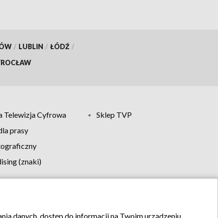
KÓW
/
LUBLIN
/
ŁÓDŹ
/
ROCŁAW
 Telewizja Cyfrowa
Sklep TVP
la prasy
tograficzny
sing (znaki)
klamy
Kontakt
rania danych, dostęp do informacji na Twoim urządzeniu