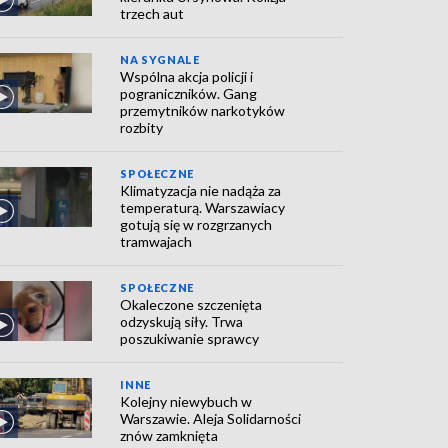
trzech aut
NA SYGNALE
Wspólna akcja policji i
pograniczników. Gang
przemytników narkotyków
rozbity
SPOŁECZNE
Klimatyzacja nie nadąża za
temperaturą. Warszawiacy
gotują się w rozgrzanych
tramwajach
SPOŁECZNE
Okaleczone szczenięta
odzyskują siły. Trwa
poszukiwanie sprawcy
INNE
Kolejny niewybuch w
Warszawie. Aleja Solidarności
znów zamknięta