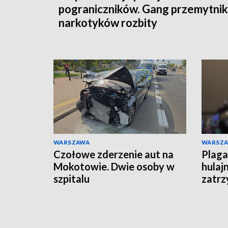
pograniczników. Gang przemytni
narkotyków rozbity
WARSZAWA
WARSZ
Czołowe zderzenie aut na
Plaga
Mokotowie. Dwie osoby w
hulaj
szpitalu
zatrz