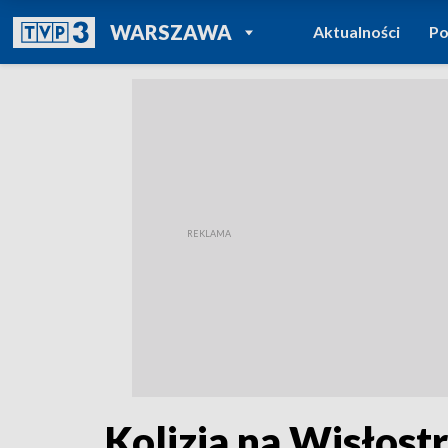
POWRÓT DO
WARSZAWA
Aktualności
Po
TVP REGIONY
Kolizja na Wisłost