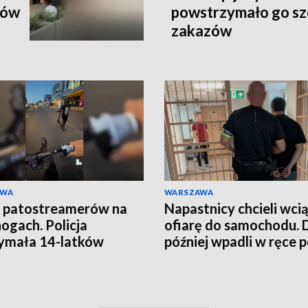
ków
powstrzymało go sz
zakazów
AWA
WARSZAWA
 patostreamerów na
Napastnicy chcieli wci
nogach. Policja
ofiarę do samochodu. 
ymała 14-latków
później wpadli w ręce po