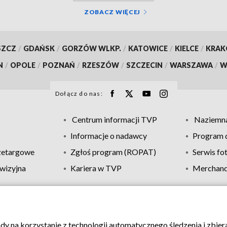
ZOBACZ WIĘCEJ
SZCZ
/
GDAŃSK
/
GORZÓW WLKP.
/
KATOWICE
/
KIELCE
/
KRA
N
/
OPOLE
/
POZNAŃ
/
RZESZÓW
/
SZCZECIN
/
WARSZAWA
/
W
Dołącz do nas:
Centrum informacji TVP
Naziemna
Informacje o nadawcy
Program d
zetargowe
Zgłoś program (ROPAT)
Serwis fo
wizyjna
Kariera w TVP
Merchandi
Polityka prywatności
Moje zgody
Pomoc
Biuro re
ody na korzystanie z technologii automatycznego śledzenia i zbie