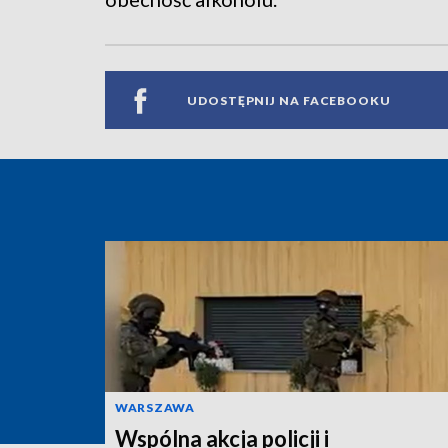
UDOSTĘPNIJ NA FACEBOOKU
WARSZAWA
Wspólna akcja policji i