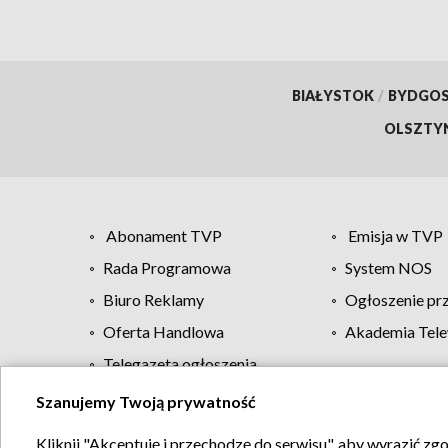
BIAŁYSTOK
/
BYDGO
OLSZTY
Abonament TVP
Emisja w TVP
Rada Programowa
System NOS
Biuro Reklamy
Ogłoszenie pr
Oferta Handlowa
Akademia Tele
Telegazeta ogłoszenia
Szanujemy Twoją prywatność
Regulamin TVP
Kliknij "Akceptuję i przechodzę do serwisu", aby wyrazić zg