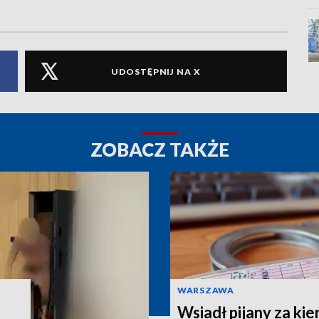
UDOSTĘPNIJ NA X
ZOBACZ TAKŻE
WARSZAWA
Wsiadł pijany za kie