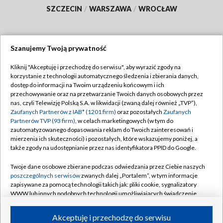
SZCZECIN
/
WARSZAWA
/
WROCŁAW
Szanujemy Twoją prywatność
Dołącz do nas:
Kliknij "Akceptuję i przechodzę do serwisu", aby wyrazić zgody na
korzystanie z technologii automatycznego śledzenia i zbierania danych,
TVP
dostęp do informacji na Twoim urządzeniu końcowym i ich
Abonament TVP
przechowywanie oraz na przetwarzanie Twoich danych osobowych przez
Regulamin TVP
nas, czyli Telewizję Polską S.A. w likwidacji (zwaną dalej również „TVP”),
Emisja w TVP
Polityka prywatności
Zaufanych Partnerów z IAB* (1201 firm)
oraz pozostałych
Zaufanych
Partnerów TVP (93 firm)
, w celach marketingowych (w tym do
Centrum informacji TVP
Moje zgody
zautomatyzowanego dopasowania reklam do Twoich zainteresowań i
mierzenia ich skuteczności) i pozostałych, które wskazujemy poniżej, a
Naziemna Telewizja Cyfrowa
Pomoc
także zgody na udostępnianie przez nas identyfikatora PPID do Google.
Sklep TVP
Biuro reklamy
Twoje dane osobowe zbierane podczas odwiedzania przez Ciebie naszych
Rada Programowa
Kontakt
poszczególnych serwisów
zwanych dalej „Portalem”, w tym informacje
zapisywane za pomocą technologii takich jak: pliki cookie, sygnalizatory
System NOS
WWW lub innych podobnych technologii umożliwiających świadczenie
dopasowanych i bezpiecznych usług, personalizację treści oraz reklam,
Informacje o nadawcy
Kanały
udostępnianie funkcji mediów społecznościowych oraz analizowanie
Akceptuję i przechodzę do serwisu
ruchu w Internecie.
Program dla prasy