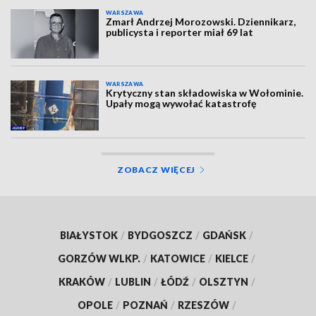
WARSZAWA
Zmarł Andrzej Morozowski. Dziennikarz,
publicysta i reporter miał 69 lat
WARSZAWA
Krytyczny stan składowiska w Wołominie.
Upały mogą wywołać katastrofę
ZOBACZ WIĘCEJ
BIAŁYSTOK
/
BYDGOSZCZ
/
GDAŃSK
/
GORZÓW WLKP.
/
KATOWICE
/
KIELCE
/
KRAKÓW
/
LUBLIN
/
ŁÓDŹ
/
OLSZTYN
/
OPOLE
/
POZNAŃ
/
RZESZÓW
/