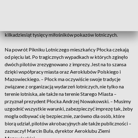
Operacji Specjalnych.
Zawody mają być przetarciem przed planami reaktywacji
Pikniku Lotniczego. Impreza co roku gromadziła nawet
kilkadziesiąt tysięcy miłośników pokazów lotniczych.
Na powrót Pikniku Lotniczego mieszkańcy Płocka czekają
od pięciu lat. Po tragicznych wypadkach w których zginęło
dwóch pilotów zrezygnowano z imprezy. Jest na to szansa
dzięki współpracy miasta oraz Aeroklubów Polskiego i
Mazowieckiego. – Płock ma oczywiście swoje tradycje
związane z organizacją wydarzeń lotniczych, nie tylko na
terenie lotniska, ale także na terenie Starego Miasta –
przyznał prezydent Płocka Andrzej Nowakowski. – Musimy
uzgodnić wszystkie warunki, zabezpieczyć imprezę tak, żeby
mogła odbywać się bezpiecznie, zarówno dla osób, które
biorą udział, pilotów akrobacyjnych ale także publiczności –
zaznaczył Marcin Buła, dyrektor Aeroklubu Ziemi