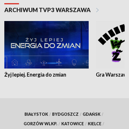
ARCHIWUM TVP3 WARSZAWA
Żyj lepiej. Energia do zmian
Gra Warszaw
BIAŁYSTOK
/
BYDGOSZCZ
/
GDAŃSK
/
GORZÓW WLKP.
/
KATOWICE
/
KIELCE
/