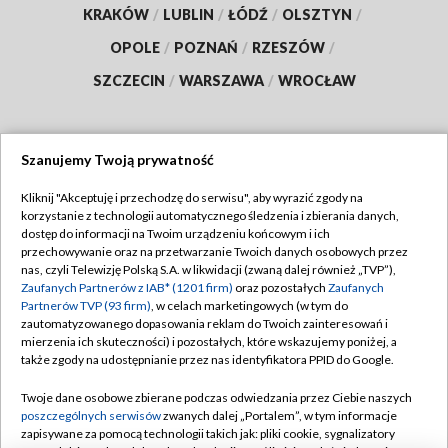
KRAKÓW
/
LUBLIN
/
ŁÓDŹ
/
OLSZTYN
/
OPOLE
/
POZNAŃ
/
RZESZÓW
/
SZCZECIN
/
WARSZAWA
/
WROCŁAW
Szanujemy Twoją prywatność
Dołącz do nas:
Kliknij "Akceptuję i przechodzę do serwisu", aby wyrazić zgody na
korzystanie z technologii automatycznego śledzenia i zbierania danych,
TVP
dostęp do informacji na Twoim urządzeniu końcowym i ich
Abonament TVP
przechowywanie oraz na przetwarzanie Twoich danych osobowych przez
Regulamin TVP
nas, czyli Telewizję Polską S.A. w likwidacji (zwaną dalej również „TVP”),
Emisja w TVP
Zaufanych Partnerów z IAB* (1201 firm)
oraz pozostałych
Zaufanych
Polityka prywatności
Partnerów TVP (93 firm)
, w celach marketingowych (w tym do
Centrum informacji TVP
Moje zgody
zautomatyzowanego dopasowania reklam do Twoich zainteresowań i
mierzenia ich skuteczności) i pozostałych, które wskazujemy poniżej, a
Naziemna Telewizja Cyfrowa
Pomoc
także zgody na udostępnianie przez nas identyfikatora PPID do Google.
Sklep TVP
Biuro reklamy
Twoje dane osobowe zbierane podczas odwiedzania przez Ciebie naszych
Rada Programowa
poszczególnych serwisów
zwanych dalej „Portalem”, w tym informacje
Kontakt
zapisywane za pomocą technologii takich jak: pliki cookie, sygnalizatory
System NOS