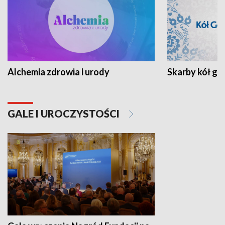
Alchemia zdrowia i urody
Skarby kół go
GALE I UROCZYSTOŚCI