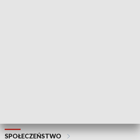
Zawsze na temat
Prosto z Maz
SPORT
Plebiscyt Najlepsi Sportowcy
Wiadomości 
Warszawy 2025
SPOŁECZEŃSTWO