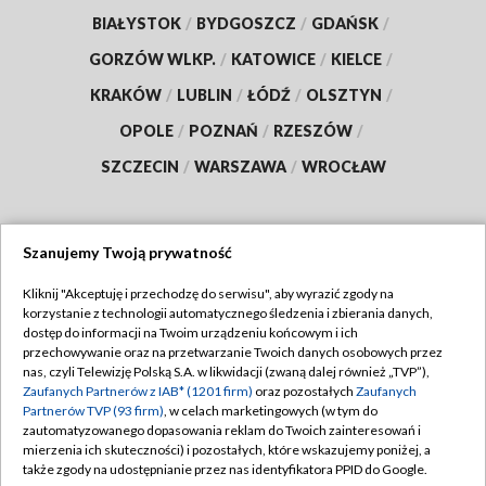
BIAŁYSTOK
/
BYDGOSZCZ
/
GDAŃSK
/
GORZÓW WLKP.
/
KATOWICE
/
KIELCE
/
KRAKÓW
/
LUBLIN
/
ŁÓDŹ
/
OLSZTYN
/
OPOLE
/
POZNAŃ
/
RZESZÓW
/
SZCZECIN
/
WARSZAWA
/
WROCŁAW
Szanujemy Twoją prywatność
Dołącz do nas:
Kliknij "Akceptuję i przechodzę do serwisu", aby wyrazić zgody na
korzystanie z technologii automatycznego śledzenia i zbierania danych,
TVP
dostęp do informacji na Twoim urządzeniu końcowym i ich
Abonament TVP
przechowywanie oraz na przetwarzanie Twoich danych osobowych przez
Regulamin TVP
nas, czyli Telewizję Polską S.A. w likwidacji (zwaną dalej również „TVP”),
Emisja w TVP
Zaufanych Partnerów z IAB* (1201 firm)
oraz pozostałych
Zaufanych
Polityka prywatności
Partnerów TVP (93 firm)
, w celach marketingowych (w tym do
Centrum informacji TVP
Moje zgody
zautomatyzowanego dopasowania reklam do Twoich zainteresowań i
mierzenia ich skuteczności) i pozostałych, które wskazujemy poniżej, a
Naziemna Telewizja Cyfrowa
Pomoc
także zgody na udostępnianie przez nas identyfikatora PPID do Google.