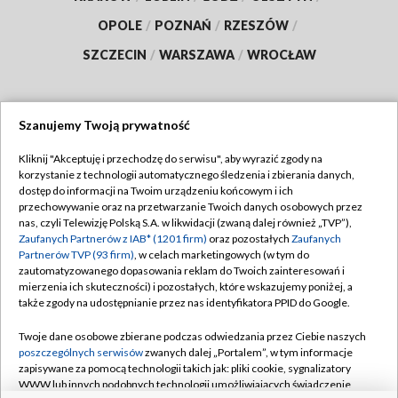
OPOLE
/
POZNAŃ
/
RZESZÓW
/
SZCZECIN
/
WARSZAWA
/
WROCŁAW
Szanujemy Twoją prywatność
Dołącz do nas:
Kliknij "Akceptuję i przechodzę do serwisu", aby wyrazić zgody na
korzystanie z technologii automatycznego śledzenia i zbierania danych,
TVP
dostęp do informacji na Twoim urządzeniu końcowym i ich
Abonament TVP
przechowywanie oraz na przetwarzanie Twoich danych osobowych przez
Regulamin TVP
nas, czyli Telewizję Polską S.A. w likwidacji (zwaną dalej również „TVP”),
Emisja w TVP
Polityka prywatności
Zaufanych Partnerów z IAB* (1201 firm)
oraz pozostałych
Zaufanych
Partnerów TVP (93 firm)
, w celach marketingowych (w tym do
Centrum informacji TVP
Moje zgody
zautomatyzowanego dopasowania reklam do Twoich zainteresowań i
mierzenia ich skuteczności) i pozostałych, które wskazujemy poniżej, a
Naziemna Telewizja Cyfrowa
Pomoc
także zgody na udostępnianie przez nas identyfikatora PPID do Google.
Sklep TVP
Biuro reklamy
Twoje dane osobowe zbierane podczas odwiedzania przez Ciebie naszych
Rada Programowa
Kontakt
poszczególnych serwisów
zwanych dalej „Portalem”, w tym informacje
zapisywane za pomocą technologii takich jak: pliki cookie, sygnalizatory
System NOS
WWW lub innych podobnych technologii umożliwiających świadczenie