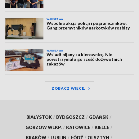
WARSZAWA
Wspólna akcja policji i pograniczników.
Gang przemytników narkotyków rozbity
WARSZAWA
Wsiadł pijany za kierownicę. Nie
powstrzymało go sześć dożywotnich
zakazów
ZOBACZ WIĘCEJ
BIAŁYSTOK
/
BYDGOSZCZ
/
GDAŃSK
/
GORZÓW WLKP.
/
KATOWICE
/
KIELCE
/
KRAKÓW
/
LUBLIN
/
ŁÓDŹ
/
OLSZTYN
/