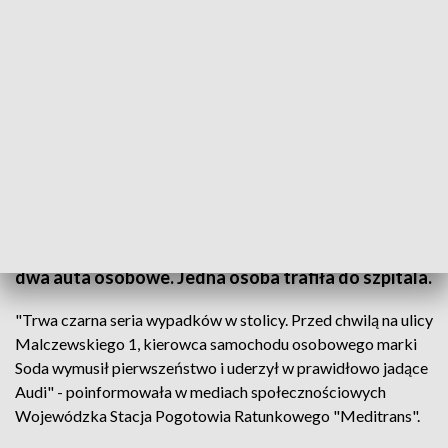
Fot. TVP3 Warszawa
Na warszawskim Mokotowie doszło do kolejnego
wypadku. Przy ulicy Malczewskiego zderzyły się
dwa auta osobowe. Jedna osoba trafiła do szpitala.
"Trwa czarna seria wypadków w stolicy. Przed chwilą na ulicy
Malczewskiego 1, kierowca samochodu osobowego marki
Soda wymusił pierwszeństwo i uderzył w prawidłowo jadące
Audi" - poinformowała w mediach społecznościowych
Wojewódzka Stacja Pogotowia Ratunkowego "Meditrans".