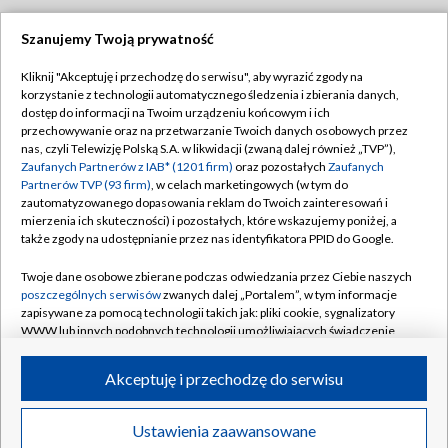
Szanujemy Twoją prywatność
Dołącz do nas:
Kliknij "Akceptuję i przechodzę do serwisu", aby wyrazić zgody na
korzystanie z technologii automatycznego śledzenia i zbierania danych,
TVP
dostęp do informacji na Twoim urządzeniu końcowym i ich
Abonament TVP
przechowywanie oraz na przetwarzanie Twoich danych osobowych przez
Regulamin TVP
nas, czyli Telewizję Polską S.A. w likwidacji (zwaną dalej również „TVP”),
Emisja w TVP
Polityka prywatności
Zaufanych Partnerów z IAB* (1201 firm)
oraz pozostałych
Zaufanych
Partnerów TVP (93 firm)
, w celach marketingowych (w tym do
Centrum informacji TVP
Moje zgody
zautomatyzowanego dopasowania reklam do Twoich zainteresowań i
mierzenia ich skuteczności) i pozostałych, które wskazujemy poniżej, a
Naziemna Telewizja Cyfrowa
Pomoc
także zgody na udostępnianie przez nas identyfikatora PPID do Google.
Sklep TVP
Biuro reklamy
Twoje dane osobowe zbierane podczas odwiedzania przez Ciebie naszych
Rada Programowa
Kontakt
poszczególnych serwisów
zwanych dalej „Portalem”, w tym informacje
zapisywane za pomocą technologii takich jak: pliki cookie, sygnalizatory
System NOS
WWW lub innych podobnych technologii umożliwiających świadczenie
dopasowanych i bezpiecznych usług, personalizację treści oraz reklam,
Informacje o nadawcy
Kanały
udostępnianie funkcji mediów społecznościowych oraz analizowanie
Akceptuję i przechodzę do serwisu
ruchu w Internecie.
Program dla prasy
©2026 Telewizja Polska S.A. w likwidacji
Biuro Reklamy
Twoje dane osobowe zbierane podczas odwiedzania przez Ciebie
Ustawienia zaawansowane
poszczególnych serwisów
na Portalu, takie jak adresy IP, identyfikatory