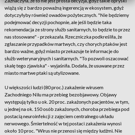
Zaznaczyła, że to nie jest prosta decyzja, gdyż takie opryski
wiążą się z bardzo poważną ingerencją w ekosystem, gdyż
dotyczyłyby również owadów pożytecznych. "Nie będziemy
podejmować decyzji pochopnie, ale jeśli będzie taka
rekomendacja ze strony służb sanitarnych, to będzie to przez
nas stosowane" - przekazała. Rzeczniczka podkreśliła, że
zgłaszanie przypadków martwych, czy chorych ptaków jest
bardzo ważne, gdyż miasto przekazuje te informacje do
służb weterynaryjnych i sanitarnych. "To pozwoli oszacować
skalę tego zjawiska" - wyjaśniła. Dodała, że usuwane przez
miasto martwe ptaki są utylizowane.
U większości ludzi (80 proc.) zakażenie wirusem
Zachodniego Nilu ma przebieg bezobjawowy. Objawy
występują tylko u ok. 20 proc. zakażonych pacjentów, w tym,
u jednej na ok. 150 osób zakażonych, choroba przebiega pod
postacią neuroinfekcji z zajęciem centralnego układu
nerwowego. Śmiertelność w tej postaci zakażenia wynosi
około 10 proc. "Wirus nie przenosi się między ludźmi. Nie