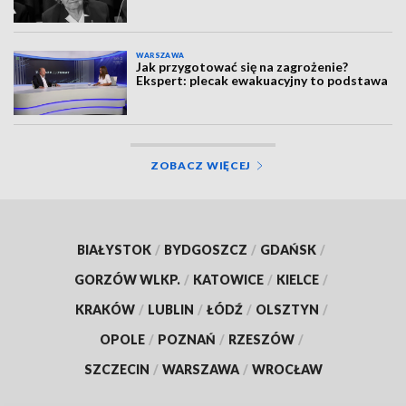
WARSZAWA
Jak przygotować się na zagrożenie?
Ekspert: plecak ewakuacyjny to podstawa
ZOBACZ WIĘCEJ
BIAŁYSTOK
/
BYDGOSZCZ
/
GDAŃSK
/
GORZÓW WLKP.
/
KATOWICE
/
KIELCE
/
KRAKÓW
/
LUBLIN
/
ŁÓDŹ
/
OLSZTYN
/
OPOLE
/
POZNAŃ
/
RZESZÓW
/
SZCZECIN
/
WARSZAWA
/
WROCŁAW