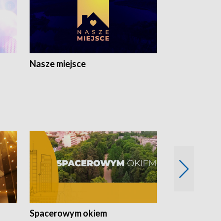
Nasze miejsce
Spacerowym okiem
Filmowe spo