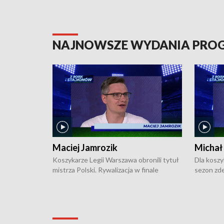
NAJNOWSZE WYDANIA PR
Maciej Jamrozik
Michał
Koszykarze Legii Warszawa obronili tytuł
Dla koszy
mistrza Polski. Rywalizacja w finale
sezon zde
ekstraklasy toczyła się do czterech
Najpierw 
zwycięstw i dopiero ostatni, siódmy mecz
międzyna
okazał się decydujący. W hali przy
Ligę Półn
Obrońców Tobruku na Bemowie
podbijać 
podopieczni estońskiego trenera Heiko
zasadnicz