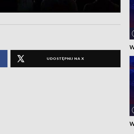
W
UDOSTĘPNIJ NA X
W