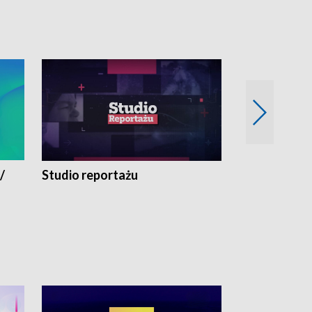
/
Studio reportażu
Eksperyment