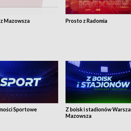
 z Mazowsza
Prosto z Radomia
ości Sportowe
Z boisk i stadionów Warsza
Mazowsza