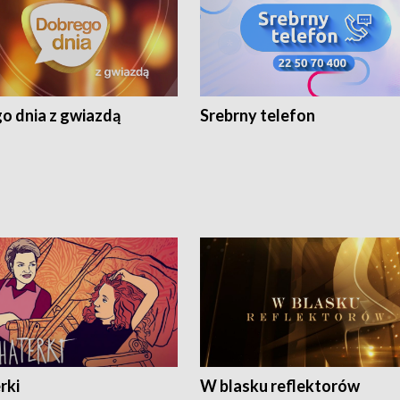
o dnia z gwiazdą
Srebrny telefon
rki
W blasku reflektorów