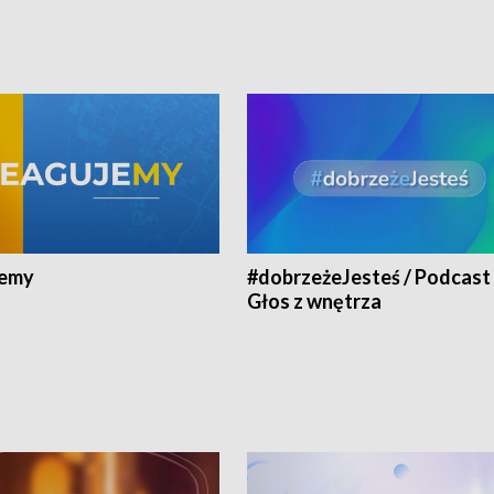
jemy
#dobrzeżeJesteś / Podcast 
Głos z wnętrza