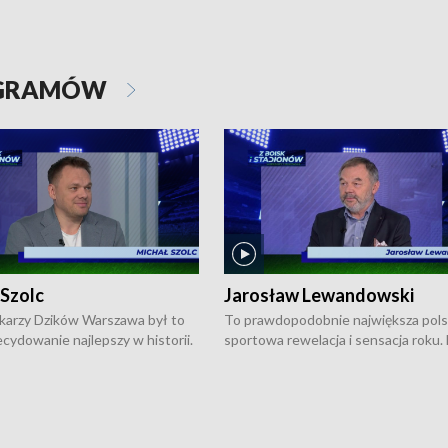
OGRAMÓW
 Szolc
Jarosław Lewandowski
karzy Dzików Warszawa był to
To prawdopodobnie największa pol
cydowanie najlepszy w historii.
sportowa rewelacja i sensacja roku.
pierwszy raz sięgnęli po
Chwalińska podbiła serca całej Pols
rodowe trofeum, wygrywając
kortach imienia Rolanda Garrosa w
ocno Europejską. Potem zaczęli
wielkoszlemowym turnieju French 
ekstraklasę. Po sezonie
przebijała się przez kwalifikacje, wyg
ym zadebiutowali w fazie play-
aż dziewięć pojedynków i dopiero w 