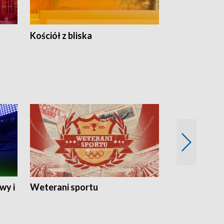
Kościół z bliska
wy i
Weterani sportu
Najlepsi Sp
2024