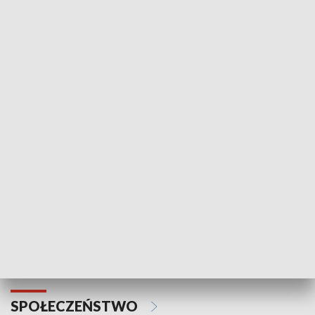
Zawsze na temat
Prosto z Maz
SPORT
Plebiscyt Najlepsi Sportowcy
Wiadomości 
Warszawy 2025
SPOŁECZEŃSTWO