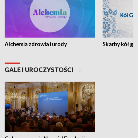
Alchemia zdrowia i urody
Skarby kół go
GALE I UROCZYSTOŚCI