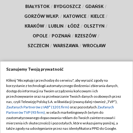
BIAŁYSTOK
/
BYDGOSZCZ
/
GDAŃSK
/
GORZÓW WLKP.
/
KATOWICE
/
KIELCE
/
KRAKÓW
/
LUBLIN
/
ŁÓDŹ
/
OLSZTYN
/
OPOLE
/
POZNAŃ
/
RZESZÓW
/
SZCZECIN
/
WARSZAWA
/
WROCŁAW
Szanujemy Twoją prywatność
Dołącz do nas:
Kliknij "Akceptuję i przechodzę do serwisu", aby wyrazić zgody na
korzystanie z technologii automatycznego śledzenia i zbierania danych,
TVP
dostęp do informacji na Twoim urządzeniu końcowym i ich
Abonament TVP
przechowywanie oraz na przetwarzanie Twoich danych osobowych przez
Regulamin TVP
nas, czyli Telewizję Polską S.A. w likwidacji (zwaną dalej również „TVP”),
Emisja w TVP
Zaufanych Partnerów z IAB* (1201 firm)
oraz pozostałych
Zaufanych
Polityka prywatności
Partnerów TVP (93 firm)
, w celach marketingowych (w tym do
Centrum informacji TVP
Moje zgody
zautomatyzowanego dopasowania reklam do Twoich zainteresowań i
mierzenia ich skuteczności) i pozostałych, które wskazujemy poniżej, a
Naziemna Telewizja Cyfrowa
Pomoc
także zgody na udostępnianie przez nas identyfikatora PPID do Google.