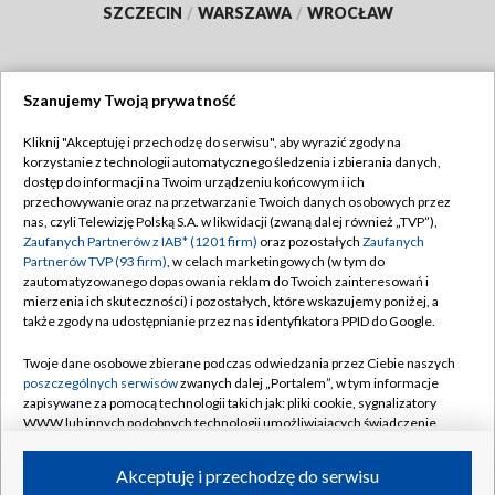
SZCZECIN
/
WARSZAWA
/
WROCŁAW
Szanujemy Twoją prywatność
Dołącz do nas:
Kliknij "Akceptuję i przechodzę do serwisu", aby wyrazić zgody na
korzystanie z technologii automatycznego śledzenia i zbierania danych,
TVP
dostęp do informacji na Twoim urządzeniu końcowym i ich
Abonament TVP
przechowywanie oraz na przetwarzanie Twoich danych osobowych przez
Regulamin TVP
nas, czyli Telewizję Polską S.A. w likwidacji (zwaną dalej również „TVP”),
Emisja w TVP
Zaufanych Partnerów z IAB* (1201 firm)
oraz pozostałych
Zaufanych
Polityka prywatności
Partnerów TVP (93 firm)
, w celach marketingowych (w tym do
Centrum informacji TVP
Moje zgody
zautomatyzowanego dopasowania reklam do Twoich zainteresowań i
mierzenia ich skuteczności) i pozostałych, które wskazujemy poniżej, a
Naziemna Telewizja Cyfrowa
Pomoc
także zgody na udostępnianie przez nas identyfikatora PPID do Google.
Sklep TVP
Biuro reklamy
Twoje dane osobowe zbierane podczas odwiedzania przez Ciebie naszych
Rada Programowa
poszczególnych serwisów
zwanych dalej „Portalem”, w tym informacje
Kontakt
zapisywane za pomocą technologii takich jak: pliki cookie, sygnalizatory
System NOS
WWW lub innych podobnych technologii umożliwiających świadczenie
dopasowanych i bezpiecznych usług, personalizację treści oraz reklam,
Informacje o nadawcy
Kanały
udostępnianie funkcji mediów społecznościowych oraz analizowanie
Akceptuję i przechodzę do serwisu
ruchu w Internecie.
Program dla prasy