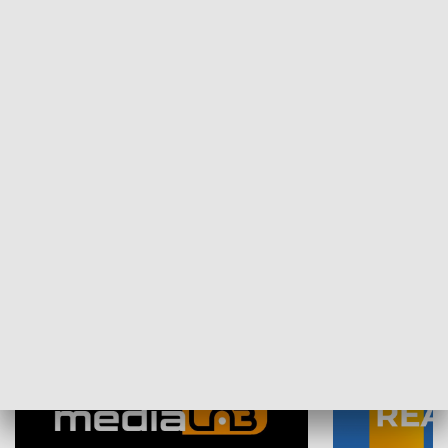
Plebiscyt Najlepsi Sportowcy
Wiadomości 
Warszawy 2025
SPOŁECZEŃSTWO