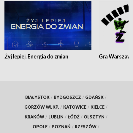
Żyj lepiej. Energia do zmian
Gra Warszaw
BIAŁYSTOK
/
BYDGOSZCZ
/
GDAŃSK
/
GORZÓW WLKP.
/
KATOWICE
/
KIELCE
/
KRAKÓW
/
LUBLIN
/
ŁÓDŹ
/
OLSZTYN
/
OPOLE
/
POZNAŃ
/
RZESZÓW
/