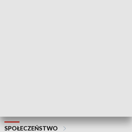
Zawsze na temat
Prosto z Maz
SPORT
Plebiscyt Najlepsi Sportowcy
Wiadomości 
Warszawy 2025
SPOŁECZEŃSTWO