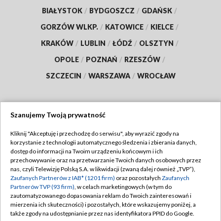
BIAŁYSTOK
/
BYDGOSZCZ
/
GDAŃSK
/
GORZÓW WLKP.
/
KATOWICE
/
KIELCE
/
KRAKÓW
/
LUBLIN
/
ŁÓDŹ
/
OLSZTYN
/
OPOLE
/
POZNAŃ
/
RZESZÓW
/
SZCZECIN
/
WARSZAWA
/
WROCŁAW
Szanujemy Twoją prywatność
Dołącz do nas:
Kliknij "Akceptuję i przechodzę do serwisu", aby wyrazić zgody na
korzystanie z technologii automatycznego śledzenia i zbierania danych,
TVP
dostęp do informacji na Twoim urządzeniu końcowym i ich
Abonament TVP
przechowywanie oraz na przetwarzanie Twoich danych osobowych przez
Regulamin TVP
nas, czyli Telewizję Polską S.A. w likwidacji (zwaną dalej również „TVP”),
Emisja w TVP
Zaufanych Partnerów z IAB* (1201 firm)
oraz pozostałych
Zaufanych
Polityka prywatności
Partnerów TVP (93 firm)
, w celach marketingowych (w tym do
Centrum informacji TVP
Moje zgody
zautomatyzowanego dopasowania reklam do Twoich zainteresowań i
mierzenia ich skuteczności) i pozostałych, które wskazujemy poniżej, a
Naziemna Telewizja Cyfrowa
Pomoc
także zgody na udostępnianie przez nas identyfikatora PPID do Google.