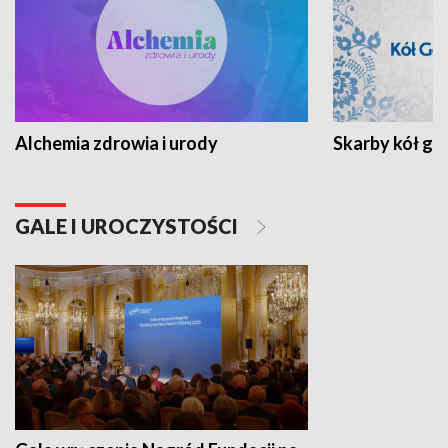
Alchemia zdrowia i urody
Skarby kół go
GALE I UROCZYSTOŚCI