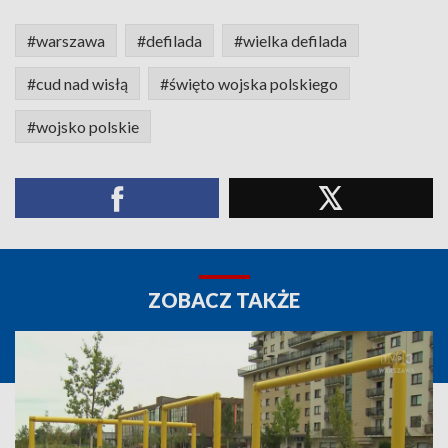
#warszawa
#defilada
#wielka defilada
#cud nad wisłą
#święto wojska polskiego
#wojsko polskie
ZOBACZ TAKŻE