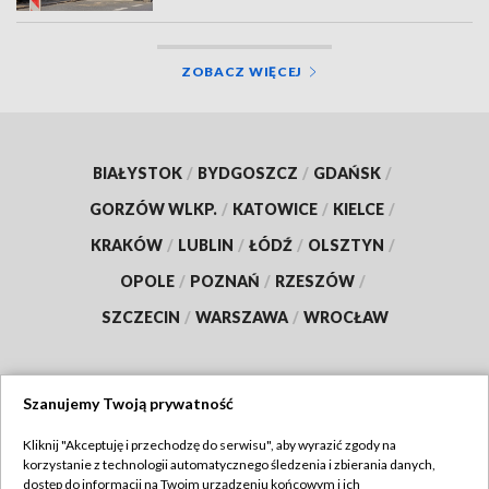
ZOBACZ WIĘCEJ
BIAŁYSTOK
/
BYDGOSZCZ
/
GDAŃSK
/
GORZÓW WLKP.
/
KATOWICE
/
KIELCE
/
KRAKÓW
/
LUBLIN
/
ŁÓDŹ
/
OLSZTYN
/
OPOLE
/
POZNAŃ
/
RZESZÓW
/
SZCZECIN
/
WARSZAWA
/
WROCŁAW
Szanujemy Twoją prywatność
Dołącz do nas:
Kliknij "Akceptuję i przechodzę do serwisu", aby wyrazić zgody na
korzystanie z technologii automatycznego śledzenia i zbierania danych,
TVP
dostęp do informacji na Twoim urządzeniu końcowym i ich