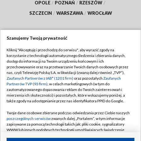
OPOLE
/
POZNAŃ
/
RZESZÓW
/
SZCZECIN
/
WARSZAWA
/
WROCŁAW
Szanujemy Twoją prywatność
Dołącz do nas:
Kliknij "Akceptuję i przechodzę do serwisu", aby wyrazić zgody na
korzystanie z technologii automatycznego śledzenia i zbierania danych,
TVP
dostęp do informacji na Twoim urządzeniu końcowym i ich
Abonament TVP
przechowywanie oraz na przetwarzanie Twoich danych osobowych przez
Regulamin TVP
nas, czyli Telewizję Polską S.A. w likwidacji (zwaną dalej również „TVP”),
Emisja w TVP
Polityka prywatności
Zaufanych Partnerów z IAB* (1201 firm)
oraz pozostałych
Zaufanych
Partnerów TVP (93 firm)
, w celach marketingowych (w tym do
Centrum informacji TVP
Moje zgody
zautomatyzowanego dopasowania reklam do Twoich zainteresowań i
mierzenia ich skuteczności) i pozostałych, które wskazujemy poniżej, a
Naziemna Telewizja Cyfrowa
Pomoc
także zgody na udostępnianie przez nas identyfikatora PPID do Google.
Sklep TVP
Biuro reklamy
Twoje dane osobowe zbierane podczas odwiedzania przez Ciebie naszych
Rada Programowa
Kontakt
poszczególnych serwisów
zwanych dalej „Portalem”, w tym informacje
zapisywane za pomocą technologii takich jak: pliki cookie, sygnalizatory
System NOS
WWW lub innych podobnych technologii umożliwiających świadczenie
dopasowanych i bezpiecznych usług, personalizację treści oraz reklam,
Informacje o nadawcy
Kanały