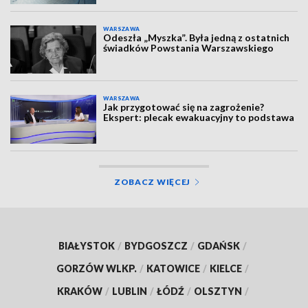
WARSZAWA
Odeszła „Myszka”. Była jedną z ostatnich
świadków Powstania Warszawskiego
WARSZAWA
Jak przygotować się na zagrożenie?
Ekspert: plecak ewakuacyjny to podstawa
ZOBACZ WIĘCEJ
BIAŁYSTOK
/
BYDGOSZCZ
/
GDAŃSK
/
GORZÓW WLKP.
/
KATOWICE
/
KIELCE
/
KRAKÓW
/
LUBLIN
/
ŁÓDŹ
/
OLSZTYN
/