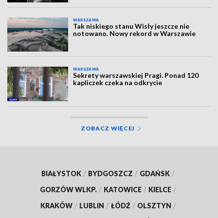
WARSZAWA
Tak niskiego stanu Wisły jeszcze nie
notowano. Nowy rekord w Warszawie
WARSZAWA
Sekrety warszawskiej Pragi. Ponad 120
kapliczek czeka na odkrycie
ZOBACZ WIĘCEJ
BIAŁYSTOK
/
BYDGOSZCZ
/
GDAŃSK
/
GORZÓW WLKP.
/
KATOWICE
/
KIELCE
/
KRAKÓW
/
LUBLIN
/
ŁÓDŹ
/
OLSZTYN
/