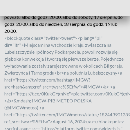
śląskiego, wielkopolskiego, małopolskiego i
podkarpackiego. Ostrzeżenie to obowiązuje w zależności od
powiatu albo do godz. 20.00, albo do soboty, 17 sierpnia, do
godz. 20.00, albo do niedzieli, 18 sierpnia, do godz. 19 lub
20.00.
<blockquote class="twitter-tweet"><p lang="pl"
dir="ltr">Miejscami na wschodzie kraju, zwłaszcza na
Lubelszczyźnie i północy Podkarpacia, powoli rozwija się
głęboka konwekcja i tworzą się pierwsze burze. Pojedyncze
wyładowania zostały zarejestrowane w okolicach Biłgoraju,
Zwierzyńca i Tarnogrodu<br>na południu Lubelszczyzny<a
href="https://twitter.com/hashtag/IMGW?
src=hash&amp;ref_src=twsrc%5Etfw">#IMGW</a> <a
href="https://t.co/0KukGYgnNe">pic.twitter.com/0KukGYgn
</p>&mdash; IMGW-PIB METEO POLSKA
(@IMGWmeteo) <a
href="https://twitter.com/IMGWmeteo/status/18244390128
ref_src=twsrc%5Etfw">August 16, 2024</a></blockquote>
<script async src="https://platform.twitter.com/widgets.js"