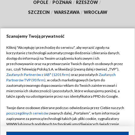
OPOLE
/
POZNAŃ
/
RZESZÓW
/
SZCZECIN
/
WARSZAWA
/
WROCŁAW
Szanujemy Twoją prywatność
Dołącz do nas:
Kliknij "Akceptuję i przechodzę do serwisu", aby wyrazić zgody na
korzystanie z technologii automatycznego śledzenia i zbierania danych,
TVP
dostęp do informacji na Twoim urządzeniu końcowym i ich
Abonament TVP
przechowywanie oraz na przetwarzanie Twoich danych osobowych przez
Regulamin TVP
nas, czyli Telewizję Polską S.A. w likwidacji (zwaną dalej również „TVP”),
Emisja w TVP
Polityka prywatności
Zaufanych Partnerów z IAB* (1201 firm)
oraz pozostałych
Zaufanych
Partnerów TVP (93 firm)
, w celach marketingowych (w tym do
Centrum informacji TVP
Moje zgody
zautomatyzowanego dopasowania reklam do Twoich zainteresowań i
mierzenia ich skuteczności) i pozostałych, które wskazujemy poniżej, a
Naziemna Telewizja Cyfrowa
Pomoc
także zgody na udostępnianie przez nas identyfikatora PPID do Google.
Sklep TVP
Biuro reklamy
Twoje dane osobowe zbierane podczas odwiedzania przez Ciebie naszych
Rada Programowa
Kontakt
poszczególnych serwisów
zwanych dalej „Portalem”, w tym informacje
zapisywane za pomocą technologii takich jak: pliki cookie, sygnalizatory
System NOS
WWW lub innych podobnych technologii umożliwiających świadczenie
dopasowanych i bezpiecznych usług, personalizację treści oraz reklam,
Informacje o nadawcy
Kanały
udostępnianie funkcji mediów społecznościowych oraz analizowanie