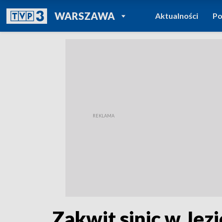
POWRÓT DO
WARSZAWA
Aktualności
Po
TVP REGIONY
Zakwit sinic w Jez