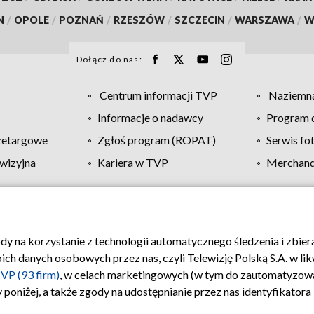
N
/
OPOLE
/
POZNAŃ
/
RZESZÓW
/
SZCZECIN
/
WARSZAWA
/
W
Dołącz do nas:
Centrum informacji TVP
Naziemna
Informacje o nadawcy
Program d
zetargowe
Zgłoś program (ROPAT)
Serwis fo
wizyjna
Kariera w TVP
Merchandi
Polityka prywatności
Moje zgody
Pomoc
Biuro re
ody na korzystanie z technologii automatycznego śledzenia i zbie
 danych osobowych przez nas, czyli Telewizję Polską S.A. w likw
VP (93 firm)
, w celach marketingowych (w tym do zautomatyzow
 poniżej, a także zgody na udostępnianie przez nas identyfikator