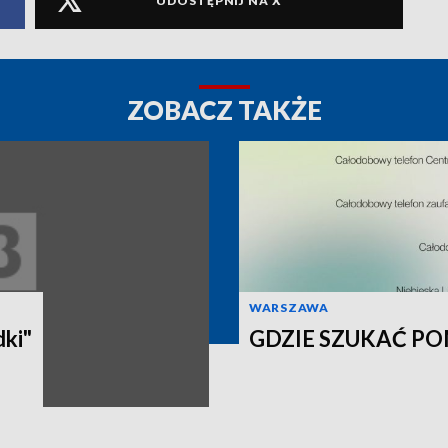
UDOSTĘPNIJ NA X
ZOBACZ TAKŻE
WARSZAWA
GDZIE SZUKAĆ P
ki"