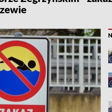
szewie
N