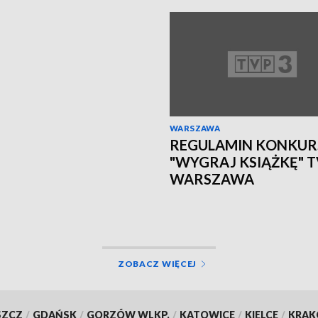
WARSZAWA
REGULAMIN KONKUR
"WYGRAJ KSIĄŻKĘ" 
WARSZAWA
ZOBACZ WIĘCEJ
SZCZ
/
GDAŃSK
/
GORZÓW WLKP.
/
KATOWICE
/
KIELCE
/
KRA