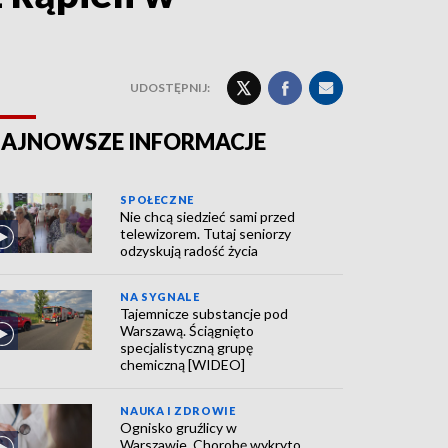
UDOSTĘPNIJ:
AJNOWSZE INFORMACJE
SPOŁECZNE
Nie chcą siedzieć sami przed
telewizorem. Tutaj seniorzy
odzyskują radość życia
NA SYGNALE
Tajemnicze substancje pod
Warszawą. Ściągnięto
specjalistyczną grupę
chemiczną [WIDEO]
NAUKA I ZDROWIE
Ognisko gruźlicy w
Warszawie. Chorobę wykryto