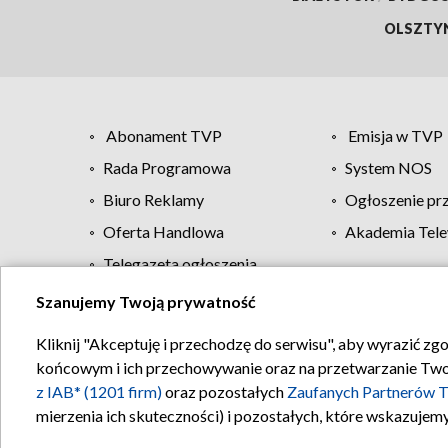
OLSZTY
Abonament TVP
Emisja w TVP
Rada Programowa
System NOS
Biuro Reklamy
Ogłoszenie pr
Oferta Handlowa
Akademia Tele
Telegazeta ogłoszenia
Szanujemy Twoją prywatność
Regulamin TVP
Kliknij "Akceptuję i przechodzę do serwisu", aby wyrazić zg
końcowym i ich przechowywanie oraz na przetwarzanie Twoich
z IAB* (1201 firm)
oraz pozostałych
Zaufanych Partnerów T
mierzenia ich skuteczności) i pozostałych, które wskazujemy