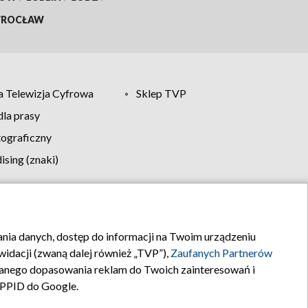
ROCŁAW
 Telewizja Cyfrowa
Sklep TVP
la prasy
tograficzny
sing (znaki)
klamy
Kontakt
rania danych, dostęp do informacji na Twoim urządzeniu
idacji (zwaną dalej również „TVP”),
Zaufanych Partnerów
anego dopasowania reklam do Twoich zainteresowań i
a PPID do Google.