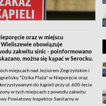
Nieporęcie oraz w miejscu
 Wieliszewie obowiązuje
wodu zakwitu sinic - poinformowano
skazano, można się kąpać w Serocku.
óch miejscach nad Jeziorem Zegrzyńskim i
ąpielisku "Dzika Plaża" w Nieporęcie oraz
orzystywanym do kąpieli przy ul. 600-lecia
zony w tych miejscach z powodu zakwitu
owy Powiatowy Inspektor Sanitarny w