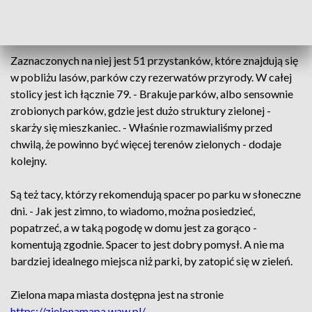
drzewkiem - zachęca mieszkanka stolicy. Zarząd Transportu
Miejskiego stworzył zieloną mapę Warszawy.
Zaznaczonych na niej jest 51 przystanków, które znajdują się
w pobliżu lasów, parków czy rezerwatów przyrody. W całej
stolicy jest ich łącznie 79. - Brakuje parków, albo sensownie
zrobionych parków, gdzie jest dużo struktury zielonej -
skarży się mieszkaniec. - Właśnie rozmawialiśmy przed
chwilą, że powinno być więcej terenów zielonych - dodaje
kolejny.
Są też tacy, którzy rekomendują spacer po parku w słoneczne
dni. - Jak jest zimno, to wiadomo, można posiedzieć,
popatrzeć, a w taką pogodę w domu jest za gorąco -
komentują zgodnie. Spacer to jest dobry pomysł. A nie ma
bardziej idealnego miejsca niż parki, by zatopić się w zieleń.
Zielona mapa miasta dostępna jest na stronie
https://zielonamapa.waw.pl/
.