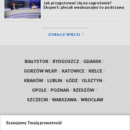
Jak przygotować się na zagrożenie?
Ekspert: plecak ewakuacyjny to podstawa
ZOBACZ WIĘCEJ
BIAŁYSTOK
/
BYDGOSZCZ
/
GDAŃSK
/
GORZÓW WLKP.
/
KATOWICE
/
KIELCE
/
KRAKÓW
/
LUBLIN
/
ŁÓDŹ
/
OLSZTYN
/
OPOLE
/
POZNAŃ
/
RZESZÓW
/
SZCZECIN
/
WARSZAWA
/
WROCŁAW
Szanujemy Twoją prywatność
Dołącz do nas: