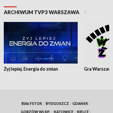
ARCHIWUM TVP3 WARSZAWA
Żyj lepiej. Energia do zmian
Gra Warszaw
BIAŁYSTOK
/
BYDGOSZCZ
/
GDAŃSK
/
GORZÓW WLKP.
/
KATOWICE
/
KIELCE
/