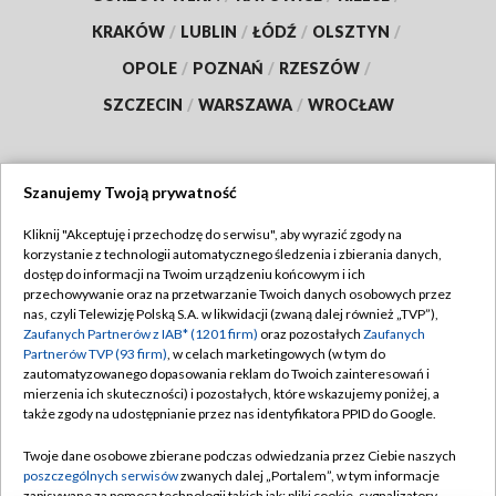
KRAKÓW
/
LUBLIN
/
ŁÓDŹ
/
OLSZTYN
/
OPOLE
/
POZNAŃ
/
RZESZÓW
/
SZCZECIN
/
WARSZAWA
/
WROCŁAW
Szanujemy Twoją prywatność
Dołącz do nas:
Kliknij "Akceptuję i przechodzę do serwisu", aby wyrazić zgody na
korzystanie z technologii automatycznego śledzenia i zbierania danych,
TVP
dostęp do informacji na Twoim urządzeniu końcowym i ich
Abonament TVP
przechowywanie oraz na przetwarzanie Twoich danych osobowych przez
Regulamin TVP
nas, czyli Telewizję Polską S.A. w likwidacji (zwaną dalej również „TVP”),
Emisja w TVP
Zaufanych Partnerów z IAB* (1201 firm)
oraz pozostałych
Zaufanych
Polityka prywatności
Partnerów TVP (93 firm)
, w celach marketingowych (w tym do
Centrum informacji TVP
Moje zgody
zautomatyzowanego dopasowania reklam do Twoich zainteresowań i
mierzenia ich skuteczności) i pozostałych, które wskazujemy poniżej, a
Naziemna Telewizja Cyfrowa
Pomoc
także zgody na udostępnianie przez nas identyfikatora PPID do Google.
Sklep TVP
Biuro reklamy
Twoje dane osobowe zbierane podczas odwiedzania przez Ciebie naszych
Rada Programowa
poszczególnych serwisów
zwanych dalej „Portalem”, w tym informacje
Kontakt
zapisywane za pomocą technologii takich jak: pliki cookie, sygnalizatory