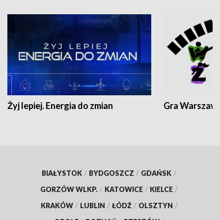
Żyj lepiej. Energia do zmian
Gra Warszaw
BIAŁYSTOK
/
BYDGOSZCZ
/
GDAŃSK
/
GORZÓW WLKP.
/
KATOWICE
/
KIELCE
/
KRAKÓW
/
LUBLIN
/
ŁÓDŹ
/
OLSZTYN
/