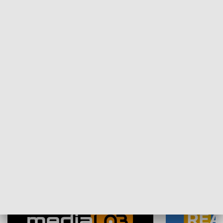
Plebiscyt Najlepsi Sportowcy
Wiadomości 
Warszawy 2025
SPOŁECZEŃSTWO