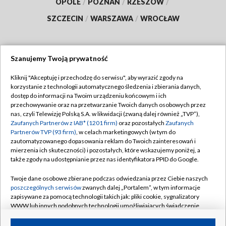
OPOLE
/
POZNAŃ
/
RZESZÓW
/
SZCZECIN
/
WARSZAWA
/
WROCŁAW
Szanujemy Twoją prywatność
Dołącz do nas:
Kliknij "Akceptuję i przechodzę do serwisu", aby wyrazić zgody na
korzystanie z technologii automatycznego śledzenia i zbierania danych,
TVP
dostęp do informacji na Twoim urządzeniu końcowym i ich
Abonament TVP
przechowywanie oraz na przetwarzanie Twoich danych osobowych przez
Regulamin TVP
nas, czyli Telewizję Polską S.A. w likwidacji (zwaną dalej również „TVP”),
Emisja w TVP
Zaufanych Partnerów z IAB* (1201 firm)
oraz pozostałych
Zaufanych
Polityka prywatności
Partnerów TVP (93 firm)
, w celach marketingowych (w tym do
Centrum informacji TVP
Moje zgody
zautomatyzowanego dopasowania reklam do Twoich zainteresowań i
mierzenia ich skuteczności) i pozostałych, które wskazujemy poniżej, a
Naziemna Telewizja Cyfrowa
Pomoc
także zgody na udostępnianie przez nas identyfikatora PPID do Google.
Sklep TVP
Biuro reklamy
Twoje dane osobowe zbierane podczas odwiedzania przez Ciebie naszych
Rada Programowa
poszczególnych serwisów
zwanych dalej „Portalem”, w tym informacje
Kontakt
zapisywane za pomocą technologii takich jak: pliki cookie, sygnalizatory
System NOS
WWW lub innych podobnych technologii umożliwiających świadczenie
dopasowanych i bezpiecznych usług, personalizację treści oraz reklam,
Informacje o nadawcy
Kanały
udostępnianie funkcji mediów społecznościowych oraz analizowanie