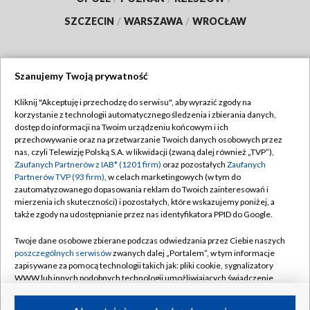
SZCZECIN
/
WARSZAWA
/
WROCŁAW
Szanujemy Twoją prywatność
Dołącz do nas:
Kliknij "Akceptuję i przechodzę do serwisu", aby wyrazić zgody na
korzystanie z technologii automatycznego śledzenia i zbierania danych,
TVP
dostęp do informacji na Twoim urządzeniu końcowym i ich
Abonament TVP
przechowywanie oraz na przetwarzanie Twoich danych osobowych przez
Regulamin TVP
nas, czyli Telewizję Polską S.A. w likwidacji (zwaną dalej również „TVP”),
Emisja w TVP
Zaufanych Partnerów z IAB* (1201 firm)
oraz pozostałych
Zaufanych
Polityka prywatności
Partnerów TVP (93 firm)
, w celach marketingowych (w tym do
Centrum informacji TVP
Moje zgody
zautomatyzowanego dopasowania reklam do Twoich zainteresowań i
mierzenia ich skuteczności) i pozostałych, które wskazujemy poniżej, a
Naziemna Telewizja Cyfrowa
Pomoc
także zgody na udostępnianie przez nas identyfikatora PPID do Google.
Sklep TVP
Biuro reklamy
Twoje dane osobowe zbierane podczas odwiedzania przez Ciebie naszych
Rada Programowa
poszczególnych serwisów
zwanych dalej „Portalem”, w tym informacje
Kontakt
zapisywane za pomocą technologii takich jak: pliki cookie, sygnalizatory
System NOS
WWW lub innych podobnych technologii umożliwiających świadczenie
dopasowanych i bezpiecznych usług, personalizację treści oraz reklam,
Informacje o nadawcy
Kanały
udostępnianie funkcji mediów społecznościowych oraz analizowanie