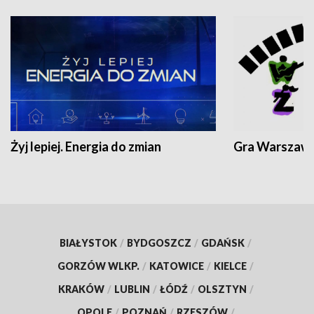
Żyj lepiej. Energia do zmian
Gra Warszaw
BIAŁYSTOK
/
BYDGOSZCZ
/
GDAŃSK
/
GORZÓW WLKP.
/
KATOWICE
/
KIELCE
/
KRAKÓW
/
LUBLIN
/
ŁÓDŹ
/
OLSZTYN
/
OPOLE
/
POZNAŃ
/
RZESZÓW
/