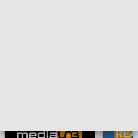
Plebiscyt Najlepsi Sportowcy
Wiadomości 
Warszawy 2025
SPOŁECZEŃSTWO