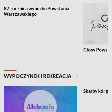
82. rocznica wybuchu Powstania
Warszawskiego
Głosy Powsta
WYPOCZYNEK I REKREACJA
Skarby kół go