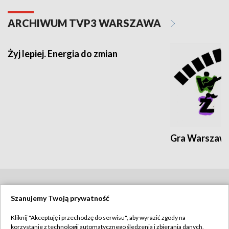
ARCHIWUM TVP3 WARSZAWA
Żyj lepiej. Energia do zmian
Gra Warszaw
BIAŁYSTOK
/
BYDGOSZCZ
/
GDAŃSK
/
Szanujemy Twoją prywatność
GORZÓW WLKP.
/
KATOWICE
/
KIELCE
/
Kliknij "Akceptuję i przechodzę do serwisu", aby wyrazić zgody na
korzystanie z technologii automatycznego śledzenia i zbierania danych,