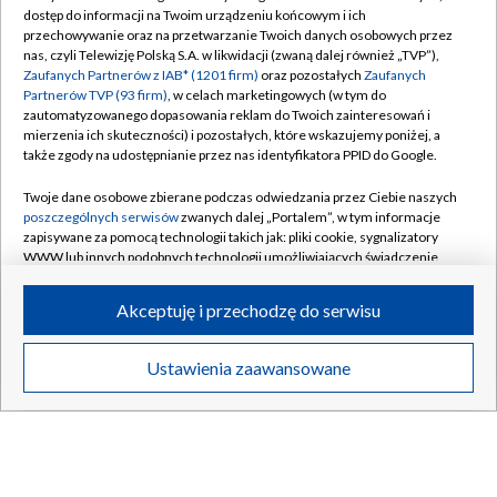
KRAKÓW
/
LUBLIN
/
ŁÓDŹ
/
OLSZTYN
/
dostęp do informacji na Twoim urządzeniu końcowym i ich
przechowywanie oraz na przetwarzanie Twoich danych osobowych przez
OPOLE
/
POZNAŃ
/
RZESZÓW
/
nas, czyli Telewizję Polską S.A. w likwidacji (zwaną dalej również „TVP”),
Zaufanych Partnerów z IAB* (1201 firm)
oraz pozostałych
Zaufanych
SZCZECIN
/
WARSZAWA
/
WROCŁAW
Partnerów TVP (93 firm)
, w celach marketingowych (w tym do
zautomatyzowanego dopasowania reklam do Twoich zainteresowań i
mierzenia ich skuteczności) i pozostałych, które wskazujemy poniżej, a
także zgody na udostępnianie przez nas identyfikatora PPID do Google.
Dołącz do nas:
Twoje dane osobowe zbierane podczas odwiedzania przez Ciebie naszych
poszczególnych serwisów
zwanych dalej „Portalem”, w tym informacje
TVP
zapisywane za pomocą technologii takich jak: pliki cookie, sygnalizatory
WWW lub innych podobnych technologii umożliwiających świadczenie
Abonament TVP
Regulamin TVP
dopasowanych i bezpiecznych usług, personalizację treści oraz reklam,
udostępnianie funkcji mediów społecznościowych oraz analizowanie
Emisja w TVP
Polityka prywatności
Akceptuję i przechodzę do serwisu
ruchu w Internecie.
Centrum informacji TVP
Moje zgody
Twoje dane osobowe zbierane podczas odwiedzania przez Ciebie
Ustawienia zaawansowane
Naziemna Telewizja Cyfrowa
Pomoc
poszczególnych serwisów
na Portalu, takie jak adresy IP, identyfikatory
Twoich urządzeń końcowych i identyfikatory plików cookie, informacje o
Sklep TVP
Biuro reklamy
Twoich wyszukiwaniach w serwisach Portalu czy historia odwiedzin będą
przetwarzane przez TVP,
Zaufanych Partnerów z IAB
oraz pozostałych
Rada Programowa
Kontakt
Zaufanych Partnerów TVP
dla realizacji następujących celów i funkcji:
przechowywania informacji na urządzeniu lub dostęp do nich, wyboru
System NOS