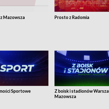
 z Mazowsza
Prosto z Radomia
ości Sportowe
Z boisk i stadionów Warsza
Mazowsza