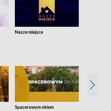
Nasze miejsce
Spacerowym okiem
Filmowe spo