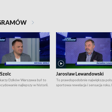
OGRAMÓW
 Szolc
Jarosław Lewandowski
karzy Dzików Warszawa był to
To prawdopodobnie największa pol
cydowanie najlepszy w historii.
sportowa rewelacja i sensacja roku.
pierwszy raz sięgnęli po
Chwalińska podbiła serca całej Pols
rodowe trofeum, wygrywając
kortach imienia Rolanda Garrosa w
ocno Europejską. Potem zaczęli
wielkoszlemowym turnieju French 
ekstraklasę. Po sezonie
przebijała się przez kwalifikacje, wyg
ym zadebiutowali w fazie play-
aż dziewięć pojedynków i dopiero w 