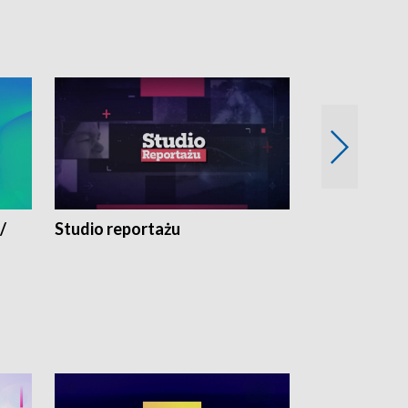
/
Studio reportażu
Eksperyment