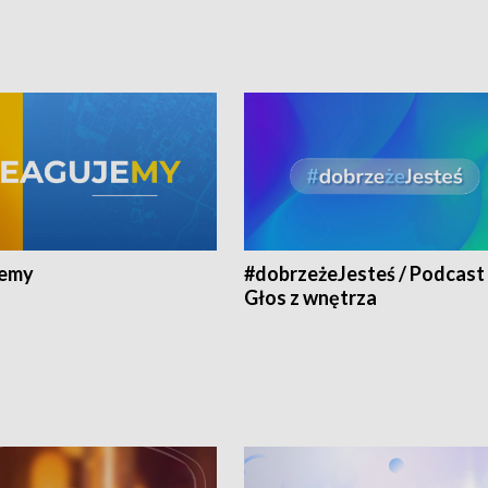
jemy
#dobrzeżeJesteś / Podcast 
Głos z wnętrza