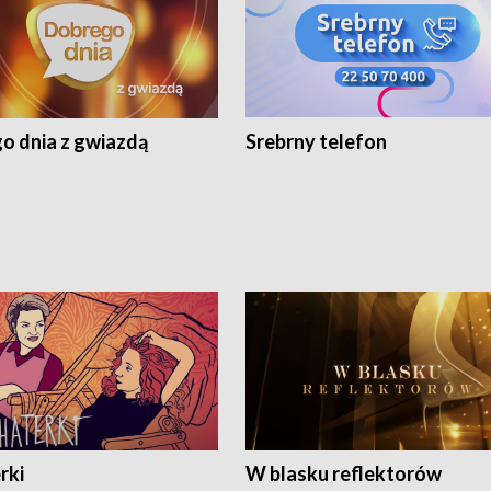
o dnia z gwiazdą
Srebrny telefon
rki
W blasku reflektorów