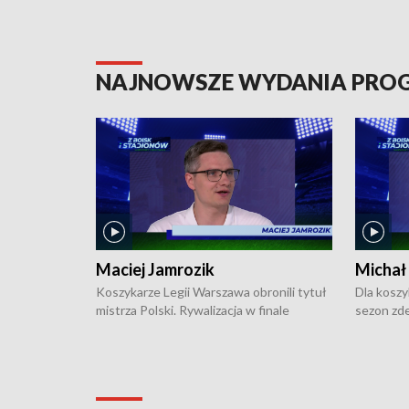
NAJNOWSZE WYDANIA PR
Maciej Jamrozik
Michał
Koszykarze Legii Warszawa obronili tytuł
Dla koszy
mistrza Polski. Rywalizacja w finale
sezon zde
ekstraklasy toczyła się do czterech
Najpierw 
zwycięstw i dopiero ostatni, siódmy mecz
międzyna
okazał się decydujący. W hali przy
Ligę Półn
Obrońców Tobruku na Bemowie
podbijać 
podopieczni estońskiego trenera Heiko
zasadnicz