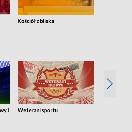
Kościół z bliska
wy i
Weterani sportu
Najlepsi Sp
2024