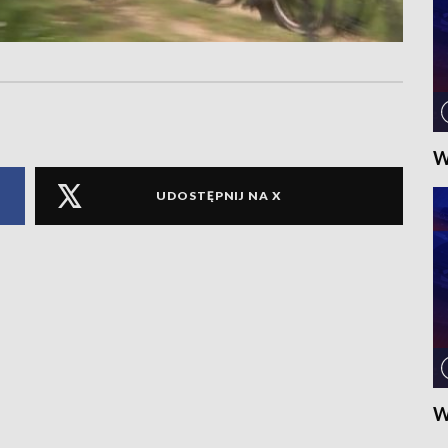
W
UDOSTĘPNIJ NA X
W