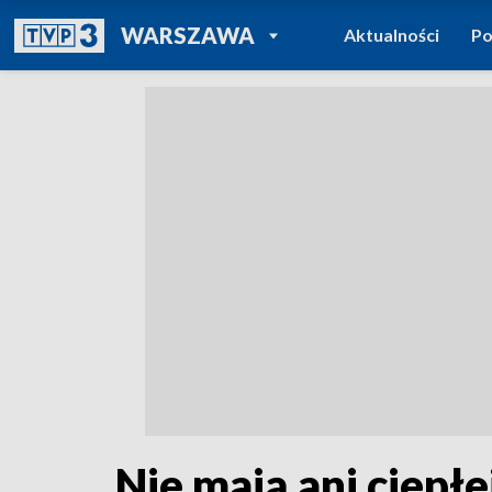
POWRÓT DO
WARSZAWA
Aktualności
Po
TVP REGIONY
Nie mają ani ciepł