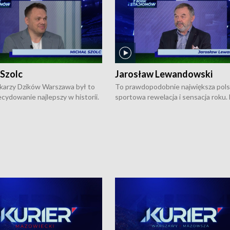
 Szolc
Jarosław Lewandowski
karzy Dzików Warszawa był to
To prawdopodobnie największa pol
cydowanie najlepszy w historii.
sportowa rewelacja i sensacja roku.
pierwszy raz sięgnęli po
Chwalińska podbiła serca całej Pols
rodowe trofeum, wygrywając
kortach imienia Rolanda Garrosa w
ocno Europejską. Potem zaczęli
wielkoszlemowym turnieju French 
ekstraklasę. Po sezonie
przebijała się przez kwalifikacje, wyg
ym zadebiutowali w fazie play-
aż dziewięć pojedynków i dopiero w 
ą zwieńczyli zdobyciem
została zatrzymana przez Rosjankę M
o w historii klubu medalu w
Andriejewą. Dziś nasza tenisistka wr
ch o mistrzostwo Polski. A
do Polski i w Warszawie spotkała się
ogdana Saternusa jest dziś
dziennikarzami na konferencji praso
olc, prezes koszykarzy Dzików
W Magazynie Sportowym "Z Boisk i
.
Stadionów Warszawy i Mazowsza"
Bogdan Saternus rozmawiał z Jaros