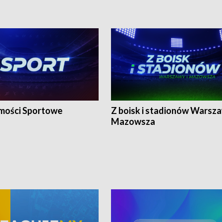
ości Sportowe
Z boisk i stadionów Warsza
Mazowsza