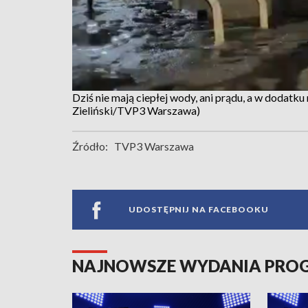
Dziś nie mają ciepłej wody, ani prądu, a w dodatk
Zieliński/TVP3 Warszawa)
Źródło:
TVP3 Warszawa
UDOSTĘPNIJ NA FACEBOOKU
NAJNOWSZE WYDANIA PR