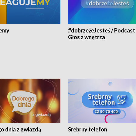
jemy
#dobrzeżeJesteś / Podcast 
Głos z wnętrza
o dnia z gwiazdą
Srebrny telefon