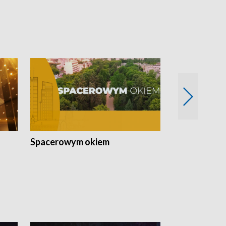
Spacerowym okiem
Filmowe spo