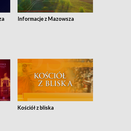
ej
ska
za
Informacje z Mazowsza
Kościół z bliska