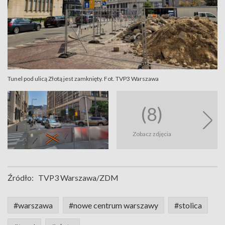
Tunel pod ulicą Złotą jest zamknięty. Fot. TVP3 Warszawa
(8)
Zobacz zdjęcia
Źródło:
TVP3 Warszawa/ZDM
#warszawa
#nowe centrum warszawy
#stolica