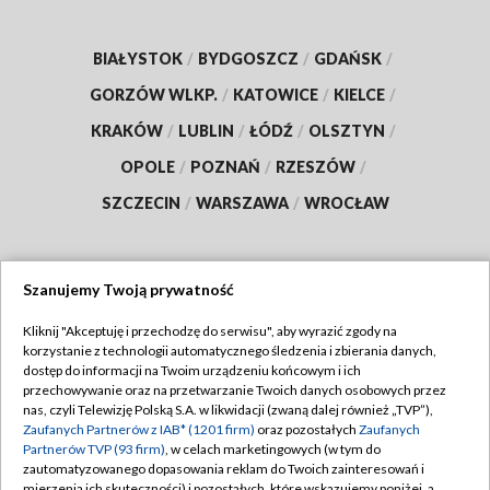
BIAŁYSTOK
/
BYDGOSZCZ
/
GDAŃSK
/
GORZÓW WLKP.
/
KATOWICE
/
KIELCE
/
KRAKÓW
/
LUBLIN
/
ŁÓDŹ
/
OLSZTYN
/
OPOLE
/
POZNAŃ
/
RZESZÓW
/
SZCZECIN
/
WARSZAWA
/
WROCŁAW
Szanujemy Twoją prywatność
Dołącz do nas:
Kliknij "Akceptuję i przechodzę do serwisu", aby wyrazić zgody na
korzystanie z technologii automatycznego śledzenia i zbierania danych,
TVP
dostęp do informacji na Twoim urządzeniu końcowym i ich
Abonament TVP
przechowywanie oraz na przetwarzanie Twoich danych osobowych przez
Regulamin TVP
nas, czyli Telewizję Polską S.A. w likwidacji (zwaną dalej również „TVP”),
Emisja w TVP
Polityka prywatności
Zaufanych Partnerów z IAB* (1201 firm)
oraz pozostałych
Zaufanych
Partnerów TVP (93 firm)
, w celach marketingowych (w tym do
Centrum informacji TVP
Moje zgody
zautomatyzowanego dopasowania reklam do Twoich zainteresowań i
mierzenia ich skuteczności) i pozostałych, które wskazujemy poniżej, a