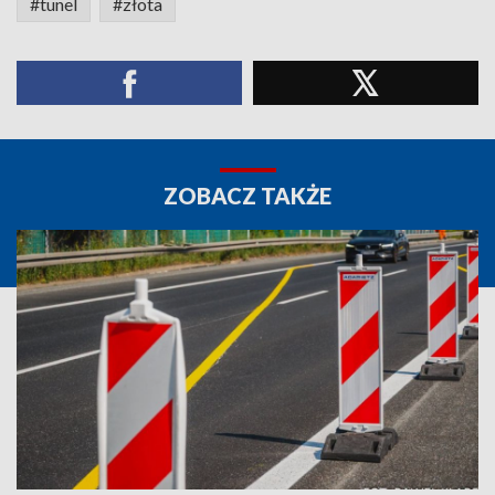
#tunel
#złota
ZOBACZ TAKŻE