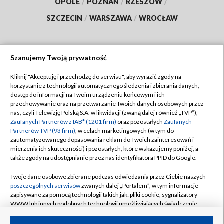
OPOLE
/
POZNAŃ
/
RZESZÓW
/
SZCZECIN
/
WARSZAWA
/
WROCŁAW
Szanujemy Twoją prywatność
Dołącz do nas:
Kliknij "Akceptuję i przechodzę do serwisu", aby wyrazić zgody na
korzystanie z technologii automatycznego śledzenia i zbierania danych,
TVP
dostęp do informacji na Twoim urządzeniu końcowym i ich
Abonament TVP
przechowywanie oraz na przetwarzanie Twoich danych osobowych przez
Regulamin TVP
nas, czyli Telewizję Polską S.A. w likwidacji (zwaną dalej również „TVP”),
Emisja w TVP
Zaufanych Partnerów z IAB* (1201 firm)
oraz pozostałych
Zaufanych
Polityka prywatności
Partnerów TVP (93 firm)
, w celach marketingowych (w tym do
Centrum informacji TVP
Moje zgody
zautomatyzowanego dopasowania reklam do Twoich zainteresowań i
mierzenia ich skuteczności) i pozostałych, które wskazujemy poniżej, a
Naziemna Telewizja Cyfrowa
Pomoc
także zgody na udostępnianie przez nas identyfikatora PPID do Google.
Sklep TVP
Biuro reklamy
Twoje dane osobowe zbierane podczas odwiedzania przez Ciebie naszych
Rada Programowa
poszczególnych serwisów
zwanych dalej „Portalem”, w tym informacje
Kontakt
zapisywane za pomocą technologii takich jak: pliki cookie, sygnalizatory
System NOS
WWW lub innych podobnych technologii umożliwiających świadczenie
dopasowanych i bezpiecznych usług, personalizację treści oraz reklam,
Informacje o nadawcy
Kanały
udostępnianie funkcji mediów społecznościowych oraz analizowanie