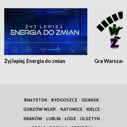
Żyj lepiej. Energia do zmian
Gra Warszaw
BIAŁYSTOK
/
BYDGOSZCZ
/
GDAŃSK
/
GORZÓW WLKP.
/
KATOWICE
/
KIELCE
/
KRAKÓW
/
LUBLIN
/
ŁÓDŹ
/
OLSZTYN
/