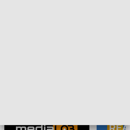
Plebiscyt Najlepsi Sportowcy
Wiadomości 
Warszawy 2025
SPOŁECZEŃSTWO