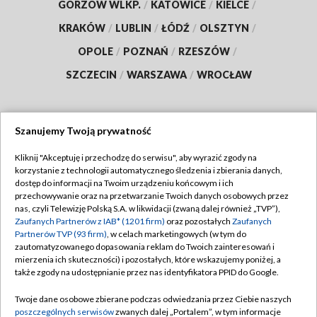
GORZÓW WLKP.
/
KATOWICE
/
KIELCE
/
KRAKÓW
/
LUBLIN
/
ŁÓDŹ
/
OLSZTYN
/
OPOLE
/
POZNAŃ
/
RZESZÓW
/
SZCZECIN
/
WARSZAWA
/
WROCŁAW
Szanujemy Twoją prywatność
Dołącz do nas:
Kliknij "Akceptuję i przechodzę do serwisu", aby wyrazić zgody na
korzystanie z technologii automatycznego śledzenia i zbierania danych,
TVP
dostęp do informacji na Twoim urządzeniu końcowym i ich
Abonament TVP
przechowywanie oraz na przetwarzanie Twoich danych osobowych przez
Regulamin TVP
nas, czyli Telewizję Polską S.A. w likwidacji (zwaną dalej również „TVP”),
Emisja w TVP
Zaufanych Partnerów z IAB* (1201 firm)
oraz pozostałych
Zaufanych
Polityka prywatności
Partnerów TVP (93 firm)
, w celach marketingowych (w tym do
Centrum informacji TVP
Moje zgody
zautomatyzowanego dopasowania reklam do Twoich zainteresowań i
mierzenia ich skuteczności) i pozostałych, które wskazujemy poniżej, a
Naziemna Telewizja Cyfrowa
Pomoc
także zgody na udostępnianie przez nas identyfikatora PPID do Google.
Sklep TVP
Biuro reklamy
Twoje dane osobowe zbierane podczas odwiedzania przez Ciebie naszych
Rada Programowa
poszczególnych serwisów
zwanych dalej „Portalem”, w tym informacje
Kontakt