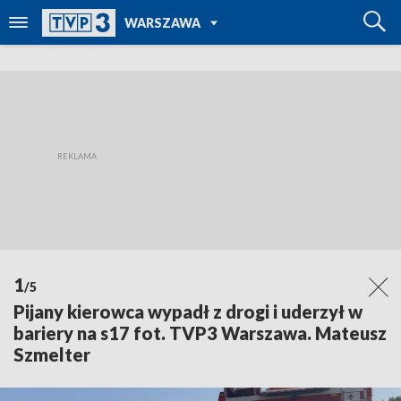
POWRÓT DO
WARSZAWA
TVP REGIONY
1
/5
Pijany kierowca wypadł z drogi i uderzył w
bariery na s17 fot. TVP3 Warszawa. Mateusz
Szmelter