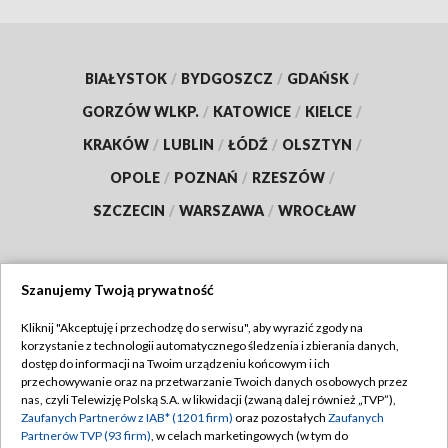
BIAŁYSTOK
/
BYDGOSZCZ
/
GDAŃSK
/
GORZÓW WLKP.
/
KATOWICE
/
KIELCE
/
KRAKÓW
/
LUBLIN
/
ŁÓDŹ
/
OLSZTYN
/
OPOLE
/
POZNAŃ
/
RZESZÓW
/
SZCZECIN
/
WARSZAWA
/
WROCŁAW
Szanujemy Twoją prywatność
Dołącz do nas:
Kliknij "Akceptuję i przechodzę do serwisu", aby wyrazić zgody na
korzystanie z technologii automatycznego śledzenia i zbierania danych,
TVP
dostęp do informacji na Twoim urządzeniu końcowym i ich
Abonament TVP
przechowywanie oraz na przetwarzanie Twoich danych osobowych przez
Regulamin TVP
nas, czyli Telewizję Polską S.A. w likwidacji (zwaną dalej również „TVP”),
Emisja w TVP
Polityka prywatności
Zaufanych Partnerów z IAB* (1201 firm)
oraz pozostałych
Zaufanych
Partnerów TVP (93 firm)
, w celach marketingowych (w tym do
Centrum informacji TVP