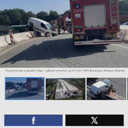
Pijany kierowca wypadł z drogi i uderzył w bariery na s17 fot. TVP3 Warszawa. Mateusz Szmelter