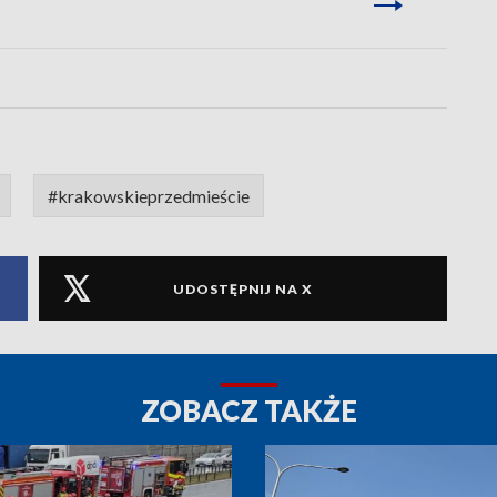
#krakowskieprzedmieście
UDOSTĘPNIJ NA X
ZOBACZ TAKŻE