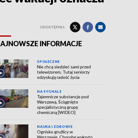
UDOSTĘPNIJ:
AJNOWSZE INFORMACJE
SPOŁECZNE
Nie chcą siedzieć sami przed
telewizorem. Tutaj seniorzy
odzyskują radość życia
NA SYGNALE
Tajemnicze substancje pod
Warszawą. Ściągnięto
specjalistyczną grupę
chemiczną [WIDEO]
NAUKA I ZDROWIE
Ognisko gruźlicy w
Warszawie. Chorobę wykryto