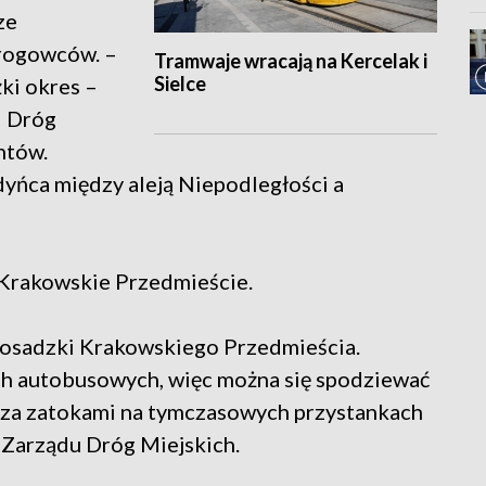
ze
drogowców. –
Tramwaje wracają na Kercelak i
Sielce
ki okres –
d Dróg
ntów.
yńca między aleją Niepodległości a
a Krakowskie Przedmieście.
 posadzki Krakowskiego Przedmieścia.
ch autobusowych, więc można się spodziewać
oza zatokami na tymczasowych przystankach
 Zarządu Dróg Miejskich.