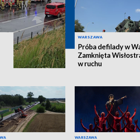
WARSZAWA
Próba defilady w W
Zamknięta Wisłostra
w ruchu
AWA
WARSZAWA