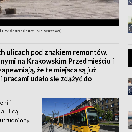
 i Wisłostradzie (fot. TVP3 Warszawa)
h ulicach pod znakiem remontów.
nymi na Krakowskim Przedmieściu i
pewniają, że te miejsca są już
i pracami udało się zdążyć do
enili
a ulicą
 utrudniony.