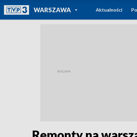
POWRÓT DO
WARSZAWA
Aktualności
Po
TVP REGIONY
Remonty na warsza