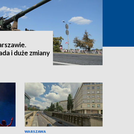
arszawie.
da i duże zmiany
WARSZAWA