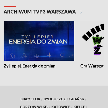
ARCHIWUM TVP3 WARSZAWA
Żyj lepiej. Energia do zmian
Gra Warszaw
BIAŁYSTOK
/
BYDGOSZCZ
/
GDAŃSK
/
GORZÓW WLKP.
/
KATOWICE
/
KIELCE
/