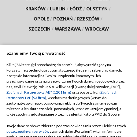
KRAKÓW
/
LUBLIN
/
ŁÓDŹ
/
OLSZTYN
/
OPOLE
/
POZNAŃ
/
RZESZÓW
/
SZCZECIN
/
WARSZAWA
/
WROCŁAW
Szanujemy Twoją prywatność
Dołącz do nas:
Kliknij "Akceptuję i przechodzę do serwisu", aby wyrazić zgody na
korzystanie z technologii automatycznego śledzenia i zbierania danych,
TVP
dostęp do informacji na Twoim urządzeniu końcowym i ich
Abonament TVP
przechowywanie oraz na przetwarzanie Twoich danych osobowych przez
Regulamin TVP
nas, czyli Telewizję Polską S.A. w likwidacji (zwaną dalej również „TVP”),
Emisja w TVP
Zaufanych Partnerów z IAB* (1201 firm)
oraz pozostałych
Zaufanych
Polityka prywatności
Partnerów TVP (93 firm)
, w celach marketingowych (w tym do
Centrum informacji TVP
Moje zgody
zautomatyzowanego dopasowania reklam do Twoich zainteresowań i
mierzenia ich skuteczności) i pozostałych, które wskazujemy poniżej, a
Naziemna Telewizja Cyfrowa
Pomoc
także zgody na udostępnianie przez nas identyfikatora PPID do Google.
Sklep TVP
Biuro reklamy
Twoje dane osobowe zbierane podczas odwiedzania przez Ciebie naszych
Rada Programowa
poszczególnych serwisów
zwanych dalej „Portalem”, w tym informacje
Kontakt
zapisywane za pomocą technologii takich jak: pliki cookie, sygnalizatory