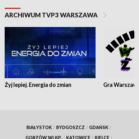
ARCHIWUM TVP3 WARSZAWA
Żyj lepiej. Energia do zmian
Gra Warszaw
BIAŁYSTOK
/
BYDGOSZCZ
/
GDAŃSK
/
GORZÓW WLKP.
/
KATOWICE
/
KIELCE
/