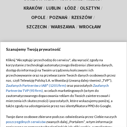
KRAKÓW
/
LUBLIN
/
ŁÓDŹ
/
OLSZTYN
/
OPOLE
/
POZNAŃ
/
RZESZÓW
/
SZCZECIN
/
WARSZAWA
/
WROCŁAW
Szanujemy Twoją prywatność
Dołącz do nas:
Kliknij "Akceptuję i przechodzę do serwisu", aby wyrazić zgody na
korzystanie z technologii automatycznego śledzenia i zbierania danych,
TVP
dostęp do informacji na Twoim urządzeniu końcowym i ich
Abonament TVP
przechowywanie oraz na przetwarzanie Twoich danych osobowych przez
Regulamin TVP
nas, czyli Telewizję Polską S.A. w likwidacji (zwaną dalej również „TVP”),
Emisja w TVP
Zaufanych Partnerów z IAB* (1201 firm)
oraz pozostałych
Zaufanych
Polityka prywatności
Partnerów TVP (93 firm)
, w celach marketingowych (w tym do
Centrum informacji TVP
Moje zgody
zautomatyzowanego dopasowania reklam do Twoich zainteresowań i
mierzenia ich skuteczności) i pozostałych, które wskazujemy poniżej, a
Naziemna Telewizja Cyfrowa
Pomoc
także zgody na udostępnianie przez nas identyfikatora PPID do Google.
Sklep TVP
Biuro reklamy
Twoje dane osobowe zbierane podczas odwiedzania przez Ciebie naszych
Rada Programowa
poszczególnych serwisów
zwanych dalej „Portalem”, w tym informacje
Kontakt
zapisywane za pomocą technologii takich jak: pliki cookie, sygnalizatory