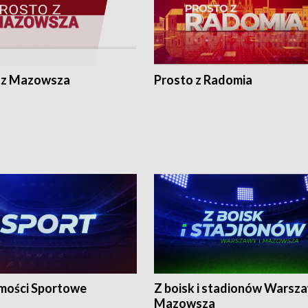
 z Mazowsza
Prosto z Radomia
ości Sportowe
Z boisk i stadionów Warsza
Mazowsza