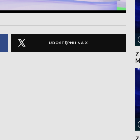
UDOSTĘPNIJ NA X
Z
M
Z