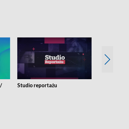
/
Studio reportażu
Eksperyment