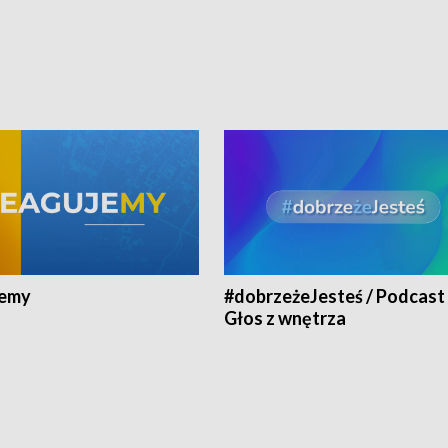
jemy
#dobrzeżeJesteś / Podcast 
Głos z wnętrza