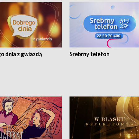
o dnia z gwiazdą
Srebrny telefon