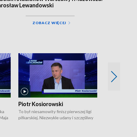
arosław Lewandowski
ZOBACZ WIĘCEJ
Piotr Kosiorowski
Tomasz Mat
ska
To był niesamowity finisz pierwszej ligi
Robert Lewandow
 Maja
piłkarskiej. Niezwykle udany i szczęśliwy
przygodę z Barc
ki na
dla Polonii Warszawa, która w ostatnich
Saternusa jest p
sekundach wywalczyła prawo gry w
Tomasz Matuszews
Open
barażach o ekstraklasę. W Magazynie
opowiada o począ