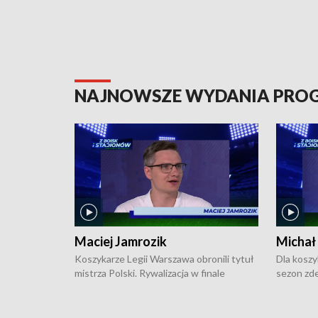
NAJNOWSZE WYDANIA PR
Maciej Jamrozik
Michał
Koszykarze Legii Warszawa obronili tytuł
Dla koszy
mistrza Polski. Rywalizacja w finale
sezon zde
ekstraklasy toczyła się do czterech
Najpierw 
zwycięstw i dopiero ostatni, siódmy mecz
międzyna
okazał się decydujący. W hali przy
Ligę Półn