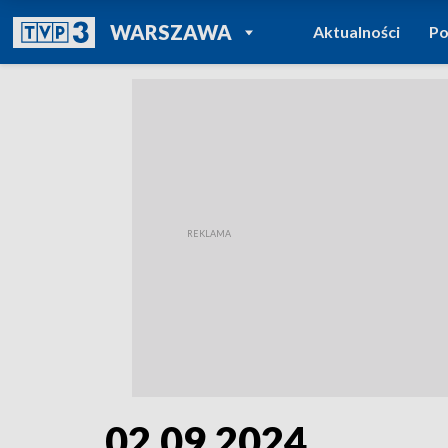
POWRÓT DO
WARSZAWA
Aktualności
Po
TVP REGIONY
02.09.2024