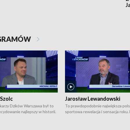
J
OGRAMÓW
 Szolc
Jarosław Lewandowski
karzy Dzików Warszawa był to
To prawdopodobnie największa pol
cydowanie najlepszy w historii.
sportowa rewelacja i sensacja roku.
pierwszy raz sięgnęli po
Chwalińska podbiła serca całej Pols
rodowe trofeum, wygrywając
kortach imienia Rolanda Garrosa w
ocno Europejską. Potem zaczęli
wielkoszlemowym turnieju French 