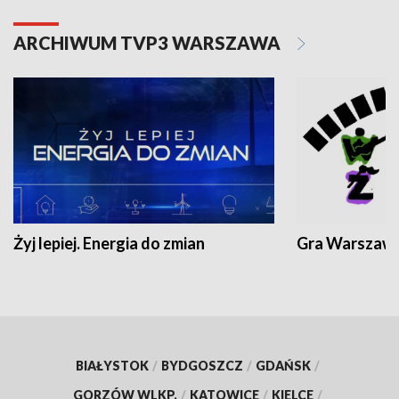
ARCHIWUM TVP3 WARSZAWA
Żyj lepiej. Energia do zmian
Gra Warszaw
BIAŁYSTOK
/
BYDGOSZCZ
/
GDAŃSK
/
GORZÓW WLKP.
/
KATOWICE
/
KIELCE
/