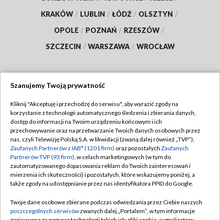
KRAKÓW
/
LUBLIN
/
ŁÓDŹ
/
OLSZTYN
/
OPOLE
/
POZNAŃ
/
RZESZÓW
/
SZCZECIN
/
WARSZAWA
/
WROCŁAW
Szanujemy Twoją prywatność
Dołącz do nas:
Kliknij "Akceptuję i przechodzę do serwisu", aby wyrazić zgody na
korzystanie z technologii automatycznego śledzenia i zbierania danych,
TVP
dostęp do informacji na Twoim urządzeniu końcowym i ich
Abonament TVP
przechowywanie oraz na przetwarzanie Twoich danych osobowych przez
Regulamin TVP
nas, czyli Telewizję Polską S.A. w likwidacji (zwaną dalej również „TVP”),
Emisja w TVP
Zaufanych Partnerów z IAB* (1201 firm)
oraz pozostałych
Zaufanych
Polityka prywatności
Partnerów TVP (93 firm)
, w celach marketingowych (w tym do
Centrum informacji TVP
Moje zgody
zautomatyzowanego dopasowania reklam do Twoich zainteresowań i
mierzenia ich skuteczności) i pozostałych, które wskazujemy poniżej, a
Naziemna Telewizja Cyfrowa
Pomoc
także zgody na udostępnianie przez nas identyfikatora PPID do Google.
Sklep TVP
Biuro reklamy
Twoje dane osobowe zbierane podczas odwiedzania przez Ciebie naszych
Rada Programowa
poszczególnych serwisów
zwanych dalej „Portalem”, w tym informacje
Kontakt
zapisywane za pomocą technologii takich jak: pliki cookie, sygnalizatory