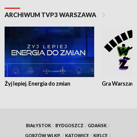
ARCHIWUM TVP3 WARSZAWA
Żyj lepiej. Energia do zmian
Gra Warszaw
BIAŁYSTOK
/
BYDGOSZCZ
/
GDAŃSK
/
GORZÓW WLKP.
/
KATOWICE
/
KIELCE
/