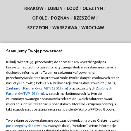
KRAKÓW
/
LUBLIN
/
ŁÓDŹ
/
OLSZTYN
/
OPOLE
/
POZNAŃ
/
RZESZÓW
/
SZCZECIN
/
WARSZAWA
/
WROCŁAW
Szanujemy Twoją prywatność
Dołącz do nas:
Kliknij "Akceptuję i przechodzę do serwisu", aby wyrazić zgody na
korzystanie z technologii automatycznego śledzenia i zbierania danych,
TVP
dostęp do informacji na Twoim urządzeniu końcowym i ich
Abonament TVP
przechowywanie oraz na przetwarzanie Twoich danych osobowych przez
Regulamin TVP
nas, czyli Telewizję Polską S.A. w likwidacji (zwaną dalej również „TVP”),
Emisja w TVP
Zaufanych Partnerów z IAB* (1201 firm)
oraz pozostałych
Zaufanych
Polityka prywatności
Partnerów TVP (93 firm)
, w celach marketingowych (w tym do
Centrum informacji TVP
Moje zgody
zautomatyzowanego dopasowania reklam do Twoich zainteresowań i
mierzenia ich skuteczności) i pozostałych, które wskazujemy poniżej, a
Naziemna Telewizja Cyfrowa
Pomoc
także zgody na udostępnianie przez nas identyfikatora PPID do Google.
Sklep TVP
Biuro reklamy
Twoje dane osobowe zbierane podczas odwiedzania przez Ciebie naszych
Rada Programowa
poszczególnych serwisów
zwanych dalej „Portalem”, w tym informacje
Kontakt
zapisywane za pomocą technologii takich jak: pliki cookie, sygnalizatory