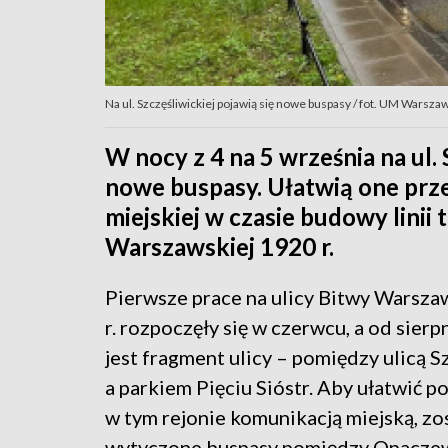
Na ul. Szczęśliwickiej pojawią się nowe buspasy / fot. UM Warsza
W nocy z 4 na 5 września na ul.
nowe buspasy. Ułatwią one prz
miejskiej w czasie budowy linii
Warszawskiej 1920 r.
Pierwsze prace na ulicy Bitwy Warsza
r. rozpoczęły się w czerwcu, a od sier
jest fragment ulicy – pomiędzy ulicą S
a parkiem Pięciu Sióstr. Aby ułatwić p
w tym rejonie komunikacją miejską, zo
wytyczone buspasy pomiędzy Opacze