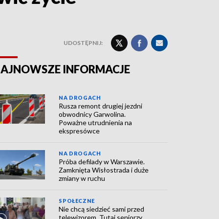
UDOSTĘPNIJ:
AJNOWSZE INFORMACJE
NA DROGACH
Rusza remont drugiej jezdni
obwodnicy Garwolina.
Poważne utrudnienia na
ekspresówce
NA DROGACH
Próba defilady w Warszawie.
Zamknięta Wisłostrada i duże
zmiany w ruchu
SPOŁECZNE
Nie chcą siedzieć sami przed
telewizorem. Tutaj seniorzy