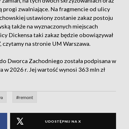
 zamian, na tych dwóch skrzyżowaniach oraz
progi zwalniające. Na fragmencie od ulicy
chowskiej ustawiony zostanie zakaz postoju
ską także na wyznaczonych miejscach
licy Dickensa taki zakaz będzie obowiązywał
, czytamy na stronie UM Warszawa.
do Dworca Zachodniego została podpisana w
a w 2026 r. Jej wartość wynosi 363 mln zł
wa
#remont
UDOSTĘPNIJ NA X