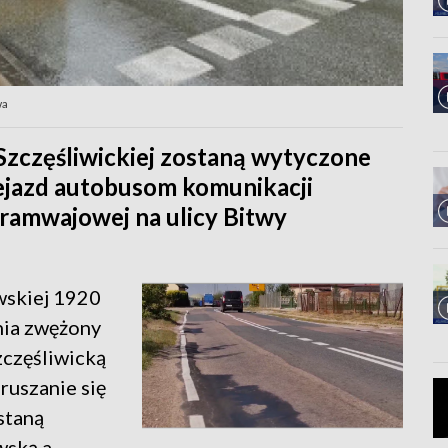
wa
 Szczęśliwickiej zostaną wytyczone
ejazd autobusom komunikacji
 tramwajowej na ulicy Bitwy
wskiej 1920
pnia zwężony
zczęśliwicką
oruszanie się
staną
wską a