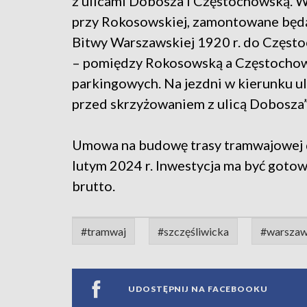
z ulicami Dobosza i Częstochowską. W
przy Rokosowskiej, zamontowane będą 
Bitwy Warszawskiej 1920 r. do Często
– pomiędzy Rokosowską a Częstochow
parkingowych. Na jezdni w kierunku u
przed skrzyżowaniem z ulicą Dobosza”
Umowa na budowę trasy tramwajowej 
lutym 2024 r. Inwestycja ma być gotow
brutto.
#tramwaj
#szczęśliwicka
#warsza
UDOSTĘPNIJ NA FACEBOOKU