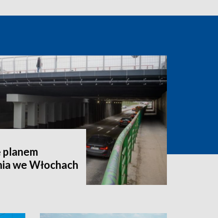
ę planem
nia we Włochach