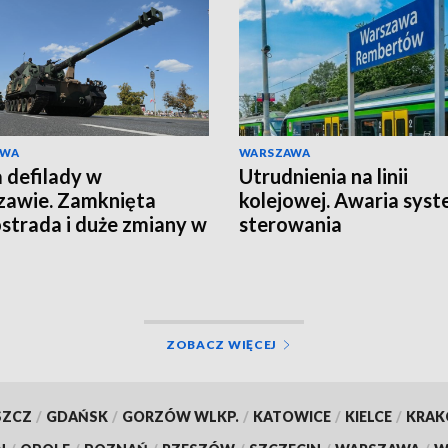
AWA
WARSZAWA
 defilady w
Utrudnienia na linii
awie. Zamknięta
kolejowej. Awaria sys
strada i duże zmiany w
sterowania
ZOBACZ WIĘCEJ
SZCZ
/
GDAŃSK
/
GORZÓW WLKP.
/
KATOWICE
/
KIELCE
/
KRA