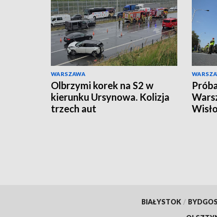
WARSZAWA
WARSZ
Olbrzymi korek na S2 w
Próba
kierunku Ursynowa. Kolizja
Warsz
trzech aut
Wisło
ruchu
BIAŁYSTOK
/
BYDGO