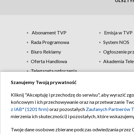
OLSZTY
Abonament TVP
Emisja w TVP
Rada Programowa
System NOS
Biuro Reklamy
Ogłoszenie pr
Oferta Handlowa
Akademia Tele
Telegazeta ogłoszenia
Szanujemy Twoją prywatność
Regulamin TVP
Kliknij "Akceptuję i przechodzę do serwisu", aby wyrazić zg
końcowym i ich przechowywanie oraz na przetwarzanie Twoich
z IAB* (1201 firm)
oraz pozostałych
Zaufanych Partnerów T
mierzenia ich skuteczności) i pozostałych, które wskazujemy
Twoje dane osobowe zbierane podczas odwiedzania przez 