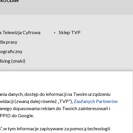
ROCŁAW
 Telewizja Cyfrowa
Sklep TVP
la prasy
tograficzny
sing (znaki)
klamy
Kontakt
rania danych, dostęp do informacji na Twoim urządzeniu
idacji (zwaną dalej również „TVP”),
Zaufanych Partnerów
anego dopasowania reklam do Twoich zainteresowań i
a PPID do Google.
”, w tym informacje zapisywane za pomocą technologii