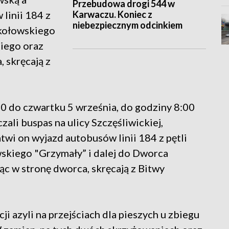
Przebudowa drogi 544 w
Karwaczu. Koniec z
linii 184 z
niebezpiecznym odcinkiem
okołowskiego
iego oraz
, skręcają z
00 do czwartku 5 września, do godziny 8:00
li buspas na ulicy Szczęśliwickiej,
wi on wyjazd autobusów linii 184 z pętli
wskiego "Grzymały” i dalej do Dworca
ąc w stronę dworca, skręcają z Bitwy
 azyli na przejściach dla pieszych u zbiegu