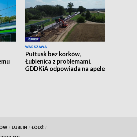
WARSZAWA
Pułtusk bez korków,
temu
Łubienica z problemami.
GDDKiA odpowiada na apele
mieszkańców
KÓW
/
LUBLIN
/
ŁÓDŹ
/