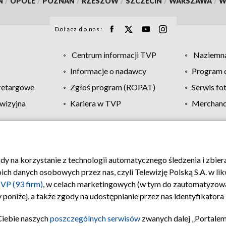
N
/
OPOLE
/
POZNAŃ
/
RZESZÓW
/
SZCZECIN
/
WARSZAWA
/
W
Dołącz do nas:
Centrum informacji TVP
Naziemna
Informacje o nadawcy
Program d
zetargowe
Zgłoś program (ROPAT)
Serwis fo
wizyjna
Kariera w TVP
Merchandi
Polityka prywatności
Moje zgody
Pomoc
Biuro re
ody na korzystanie z technologii automatycznego śledzenia i zbie
 danych osobowych przez nas, czyli Telewizję Polską S.A. w likw
VP (93 firm)
, w celach marketingowych (w tym do zautomatyzow
 poniżej, a także zgody na udostępnianie przez nas identyfikator
Ciebie naszych
poszczególnych serwisów
zwanych dalej „Portalem