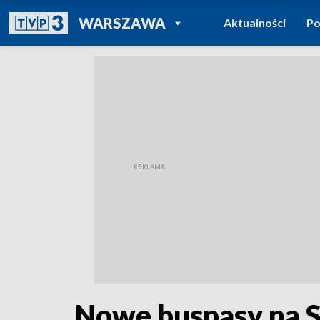
POWRÓT DO
WARSZAWA
Aktualności
Po
TVP REGIONY
Nowe buspasy na Sz