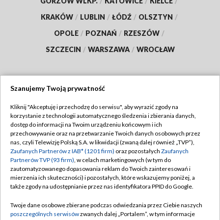
GORZÓW WLKP.
/
KATOWICE
/
KIELCE
/
KRAKÓW
/
LUBLIN
/
ŁÓDŹ
/
OLSZTYN
/
OPOLE
/
POZNAŃ
/
RZESZÓW
/
SZCZECIN
/
WARSZAWA
/
WROCŁAW
Szanujemy Twoją prywatność
Dołącz do nas:
Kliknij "Akceptuję i przechodzę do serwisu", aby wyrazić zgody na
korzystanie z technologii automatycznego śledzenia i zbierania danych,
TVP
dostęp do informacji na Twoim urządzeniu końcowym i ich
Abonament TVP
przechowywanie oraz na przetwarzanie Twoich danych osobowych przez
Regulamin TVP
nas, czyli Telewizję Polską S.A. w likwidacji (zwaną dalej również „TVP”),
Emisja w TVP
Zaufanych Partnerów z IAB* (1201 firm)
oraz pozostałych
Zaufanych
Polityka prywatności
Partnerów TVP (93 firm)
, w celach marketingowych (w tym do
Centrum informacji TVP
Moje zgody
zautomatyzowanego dopasowania reklam do Twoich zainteresowań i
mierzenia ich skuteczności) i pozostałych, które wskazujemy poniżej, a
Naziemna Telewizja Cyfrowa
Pomoc
także zgody na udostępnianie przez nas identyfikatora PPID do Google.
Sklep TVP
Biuro reklamy
Twoje dane osobowe zbierane podczas odwiedzania przez Ciebie naszych
Rada Programowa
poszczególnych serwisów
zwanych dalej „Portalem”, w tym informacje
Kontakt