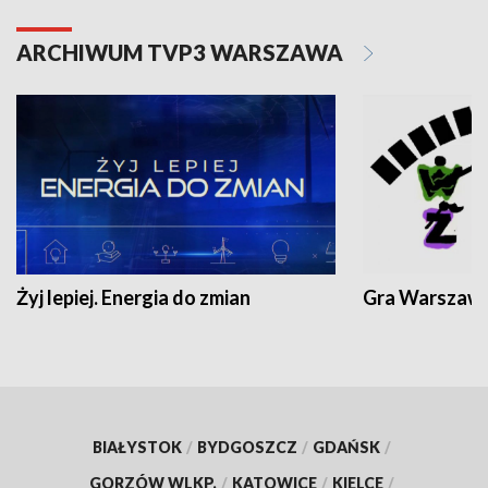
ARCHIWUM TVP3 WARSZAWA
Żyj lepiej. Energia do zmian
Gra Warszaw
BIAŁYSTOK
/
BYDGOSZCZ
/
GDAŃSK
/
GORZÓW WLKP.
/
KATOWICE
/
KIELCE
/