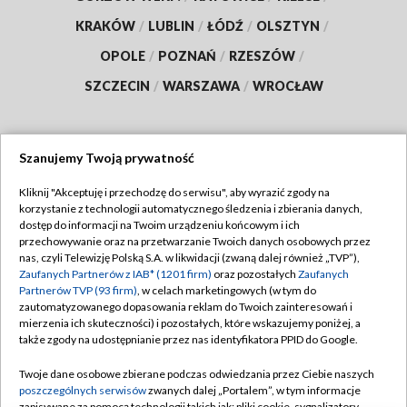
KRAKÓW
/
LUBLIN
/
ŁÓDŹ
/
OLSZTYN
/
OPOLE
/
POZNAŃ
/
RZESZÓW
/
SZCZECIN
/
WARSZAWA
/
WROCŁAW
Szanujemy Twoją prywatność
Dołącz do nas:
Kliknij "Akceptuję i przechodzę do serwisu", aby wyrazić zgody na
korzystanie z technologii automatycznego śledzenia i zbierania danych,
TVP
dostęp do informacji na Twoim urządzeniu końcowym i ich
Abonament TVP
przechowywanie oraz na przetwarzanie Twoich danych osobowych przez
Regulamin TVP
nas, czyli Telewizję Polską S.A. w likwidacji (zwaną dalej również „TVP”),
Emisja w TVP
Zaufanych Partnerów z IAB* (1201 firm)
oraz pozostałych
Zaufanych
Polityka prywatności
Partnerów TVP (93 firm)
, w celach marketingowych (w tym do
Centrum informacji TVP
Moje zgody
zautomatyzowanego dopasowania reklam do Twoich zainteresowań i
mierzenia ich skuteczności) i pozostałych, które wskazujemy poniżej, a
Naziemna Telewizja Cyfrowa
Pomoc
także zgody na udostępnianie przez nas identyfikatora PPID do Google.
Sklep TVP
Biuro reklamy
Twoje dane osobowe zbierane podczas odwiedzania przez Ciebie naszych
Rada Programowa
poszczególnych serwisów
zwanych dalej „Portalem”, w tym informacje
Kontakt
zapisywane za pomocą technologii takich jak: pliki cookie, sygnalizatory