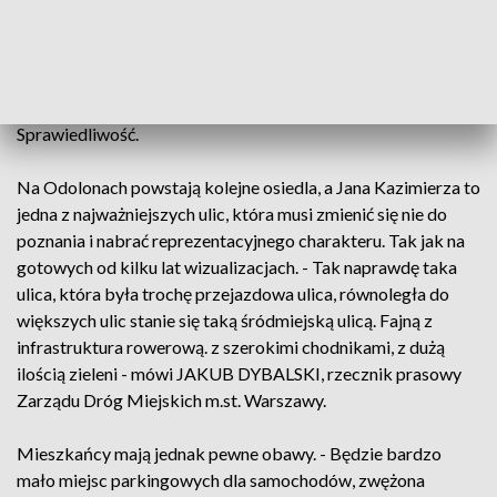
Miejskich to naśladuje on pana prezydenta Trzaskowskiego,
który w większości spraw mówi, że nic się nie da zrobić, to nie
jego wina i wskazuje na innych. To nie jest sposób podejścia,
który powinni akceptować Warszawiacy - zaznacza
DARIUSZ FIGURA, radny m.st. Warszawy, Prawo i
Sprawiedliwość.
Na Odolonach powstają kolejne osiedla, a Jana Kazimierza to
jedna z najważniejszych ulic, która musi zmienić się nie do
poznania i nabrać reprezentacyjnego charakteru. Tak jak na
gotowych od kilku lat wizualizacjach. - Tak naprawdę taka
ulica, która była trochę przejazdowa ulica, równoległa do
większych ulic stanie się taką śródmiejską ulicą. Fajną z
infrastruktura rowerową. z szerokimi chodnikami, z dużą
ilością zieleni - mówi JAKUB DYBALSKI, rzecznik prasowy
Zarządu Dróg Miejskich m.st. Warszawy.
Mieszkańcy mają jednak pewne obawy. - Będzie bardzo
mało miejsc parkingowych dla samochodów, zwężona