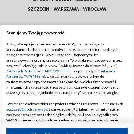
SZCZECIN
/
WARSZAWA
/
WROCŁAW
Szanujemy Twoją prywatność
Dołącz do nas:
Kliknij "Akceptuję i przechodzę do serwisu", aby wyrazić zgody na
korzystanie z technologii automatycznego śledzenia i zbierania danych,
TVP
dostęp do informacji na Twoim urządzeniu końcowym i ich
Abonament TVP
przechowywanie oraz na przetwarzanie Twoich danych osobowych przez
Regulamin TVP
nas, czyli Telewizję Polską S.A. w likwidacji (zwaną dalej również „TVP”),
Emisja w TVP
Polityka prywatności
Zaufanych Partnerów z IAB* (1201 firm)
oraz pozostałych
Zaufanych
Partnerów TVP (93 firm)
, w celach marketingowych (w tym do
Centrum informacji TVP
Moje zgody
zautomatyzowanego dopasowania reklam do Twoich zainteresowań i
mierzenia ich skuteczności) i pozostałych, które wskazujemy poniżej, a
Naziemna Telewizja Cyfrowa
Pomoc
także zgody na udostępnianie przez nas identyfikatora PPID do Google.
Sklep TVP
Biuro reklamy
Twoje dane osobowe zbierane podczas odwiedzania przez Ciebie naszych
Rada Programowa
Kontakt
poszczególnych serwisów
zwanych dalej „Portalem”, w tym informacje
zapisywane za pomocą technologii takich jak: pliki cookie, sygnalizatory
System NOS
WWW lub innych podobnych technologii umożliwiających świadczenie
dopasowanych i bezpiecznych usług, personalizację treści oraz reklam,
Informacje o nadawcy
Kanały
udostępnianie funkcji mediów społecznościowych oraz analizowanie