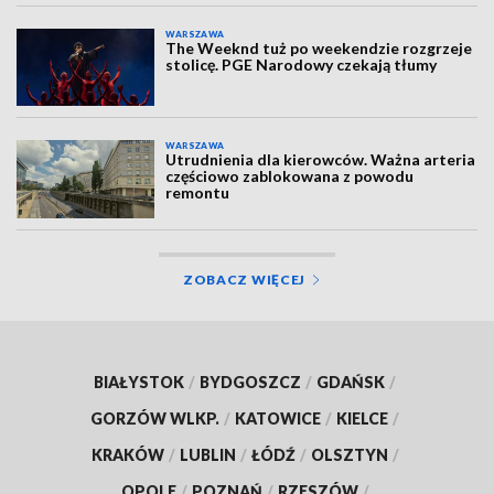
WARSZAWA
The Weeknd tuż po weekendzie rozgrzeje
stolicę. PGE Narodowy czekają tłumy
WARSZAWA
Utrudnienia dla kierowców. Ważna arteria
częściowo zablokowana z powodu
remontu
ZOBACZ WIĘCEJ
BIAŁYSTOK
/
BYDGOSZCZ
/
GDAŃSK
/
GORZÓW WLKP.
/
KATOWICE
/
KIELCE
/
KRAKÓW
/
LUBLIN
/
ŁÓDŹ
/
OLSZTYN
/
OPOLE
/
POZNAŃ
/
RZESZÓW
/