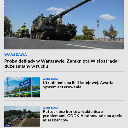
WARSZAWA
Próba defilady w Warszawie. Zamknięta Wisłostrada i
duże zmiany w ruchu
WARSZAWA
Utrudnienia na linii kolejowej. Awaria
systemu sterowania
WARSZAWA
Pułtusk bez korków, Łubienica z
problemami. GDDKiA odpowiada na apele
mieszkańców