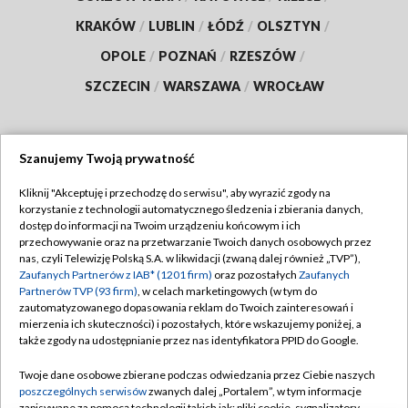
KRAKÓW
/
LUBLIN
/
ŁÓDŹ
/
OLSZTYN
/
OPOLE
/
POZNAŃ
/
RZESZÓW
/
SZCZECIN
/
WARSZAWA
/
WROCŁAW
Szanujemy Twoją prywatność
Dołącz do nas:
Kliknij "Akceptuję i przechodzę do serwisu", aby wyrazić zgody na
korzystanie z technologii automatycznego śledzenia i zbierania danych,
TVP
dostęp do informacji na Twoim urządzeniu końcowym i ich
Abonament TVP
przechowywanie oraz na przetwarzanie Twoich danych osobowych przez
Regulamin TVP
nas, czyli Telewizję Polską S.A. w likwidacji (zwaną dalej również „TVP”),
Emisja w TVP
Zaufanych Partnerów z IAB* (1201 firm)
oraz pozostałych
Zaufanych
Polityka prywatności
Partnerów TVP (93 firm)
, w celach marketingowych (w tym do
Centrum informacji TVP
Moje zgody
zautomatyzowanego dopasowania reklam do Twoich zainteresowań i
mierzenia ich skuteczności) i pozostałych, które wskazujemy poniżej, a
Naziemna Telewizja Cyfrowa
Pomoc
także zgody na udostępnianie przez nas identyfikatora PPID do Google.
Sklep TVP
Biuro reklamy
Twoje dane osobowe zbierane podczas odwiedzania przez Ciebie naszych
Rada Programowa
poszczególnych serwisów
zwanych dalej „Portalem”, w tym informacje
Kontakt
zapisywane za pomocą technologii takich jak: pliki cookie, sygnalizatory