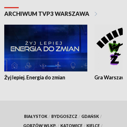
ARCHIWUM TVP3 WARSZAWA
Żyj lepiej. Energia do zmian
Gra Warszaw
BIAŁYSTOK
/
BYDGOSZCZ
/
GDAŃSK
/
GORZÓW WLKP.
/
KATOWICE
/
KIELCE
/