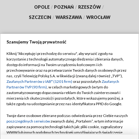
OPOLE
/
POZNAŃ
/
RZESZÓW
/
SZCZECIN
/
WARSZAWA
/
WROCŁAW
Szanujemy Twoją prywatność
Dołącz do nas:
Kliknij "Akceptuję i przechodzę do serwisu", aby wyrazić zgody na
korzystanie z technologii automatycznego śledzenia i zbierania danych,
TVP
dostęp do informacji na Twoim urządzeniu końcowym i ich
Abonament TVP
przechowywanie oraz na przetwarzanie Twoich danych osobowych przez
Regulamin TVP
nas, czyli Telewizję Polską S.A. w likwidacji (zwaną dalej również „TVP”),
Emisja w TVP
Zaufanych Partnerów z IAB* (1201 firm)
oraz pozostałych
Zaufanych
Polityka prywatności
Partnerów TVP (93 firm)
, w celach marketingowych (w tym do
Centrum informacji TVP
Moje zgody
zautomatyzowanego dopasowania reklam do Twoich zainteresowań i
mierzenia ich skuteczności) i pozostałych, które wskazujemy poniżej, a
Naziemna Telewizja Cyfrowa
Pomoc
także zgody na udostępnianie przez nas identyfikatora PPID do Google.
Sklep TVP
Biuro reklamy
Twoje dane osobowe zbierane podczas odwiedzania przez Ciebie naszych
Rada Programowa
poszczególnych serwisów
zwanych dalej „Portalem”, w tym informacje
Kontakt
zapisywane za pomocą technologii takich jak: pliki cookie, sygnalizatory
System NOS
WWW lub innych podobnych technologii umożliwiających świadczenie
dopasowanych i bezpiecznych usług, personalizację treści oraz reklam,