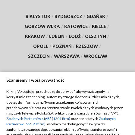
BIAŁYSTOK
/
BYDGOSZCZ
/
GDAŃSK
/
GORZÓW WLKP.
/
KATOWICE
/
KIELCE
/
KRAKÓW
/
LUBLIN
/
ŁÓDŹ
/
OLSZTYN
/
OPOLE
/
POZNAŃ
/
RZESZÓW
/
SZCZECIN
/
WARSZAWA
/
WROCŁAW
Szanujemy Twoją prywatność
Dołącz do nas:
Kliknij "Akceptuję i przechodzę do serwisu", aby wyrazić zgody na
korzystanie z technologii automatycznego śledzenia i zbierania danych,
TVP
dostęp do informacji na Twoim urządzeniu końcowym i ich
Abonament TVP
przechowywanie oraz na przetwarzanie Twoich danych osobowych przez
Regulamin TVP
nas, czyli Telewizję Polską S.A. w likwidacji (zwaną dalej również „TVP”),
Emisja w TVP
Polityka prywatności
Zaufanych Partnerów z IAB* (1201 firm)
oraz pozostałych
Zaufanych
Partnerów TVP (93 firm)
, w celach marketingowych (w tym do
Centrum informacji TVP
Moje zgody
zautomatyzowanego dopasowania reklam do Twoich zainteresowań i
mierzenia ich skuteczności) i pozostałych, które wskazujemy poniżej, a