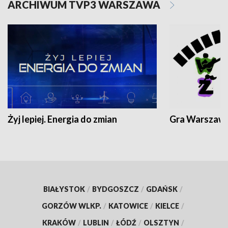
ARCHIWUM TVP3 WARSZAWA
Żyj lepiej. Energia do zmian
Gra Warszaw
BIAŁYSTOK
/
BYDGOSZCZ
/
GDAŃSK
/
GORZÓW WLKP.
/
KATOWICE
/
KIELCE
/
KRAKÓW
/
LUBLIN
/
ŁÓDŹ
/
OLSZTYN
/