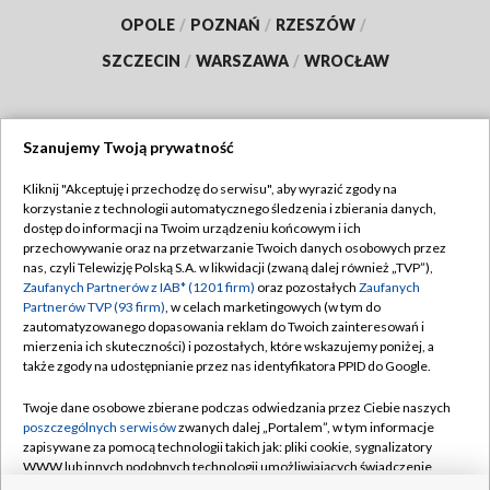
OPOLE
/
POZNAŃ
/
RZESZÓW
/
SZCZECIN
/
WARSZAWA
/
WROCŁAW
Szanujemy Twoją prywatność
Dołącz do nas:
Kliknij "Akceptuję i przechodzę do serwisu", aby wyrazić zgody na
korzystanie z technologii automatycznego śledzenia i zbierania danych,
TVP
dostęp do informacji na Twoim urządzeniu końcowym i ich
Abonament TVP
przechowywanie oraz na przetwarzanie Twoich danych osobowych przez
Regulamin TVP
nas, czyli Telewizję Polską S.A. w likwidacji (zwaną dalej również „TVP”),
Emisja w TVP
Zaufanych Partnerów z IAB* (1201 firm)
oraz pozostałych
Zaufanych
Polityka prywatności
Partnerów TVP (93 firm)
, w celach marketingowych (w tym do
Centrum informacji TVP
Moje zgody
zautomatyzowanego dopasowania reklam do Twoich zainteresowań i
mierzenia ich skuteczności) i pozostałych, które wskazujemy poniżej, a
Naziemna Telewizja Cyfrowa
Pomoc
także zgody na udostępnianie przez nas identyfikatora PPID do Google.
Sklep TVP
Biuro reklamy
Twoje dane osobowe zbierane podczas odwiedzania przez Ciebie naszych
Rada Programowa
poszczególnych serwisów
zwanych dalej „Portalem”, w tym informacje
Kontakt
zapisywane za pomocą technologii takich jak: pliki cookie, sygnalizatory
System NOS
WWW lub innych podobnych technologii umożliwiających świadczenie
dopasowanych i bezpiecznych usług, personalizację treści oraz reklam,