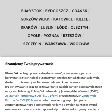
BIAŁYSTOK
/
BYDGOSZCZ
/
GDAŃSK
/
GORZÓW WLKP.
/
KATOWICE
/
KIELCE
/
KRAKÓW
/
LUBLIN
/
ŁÓDŹ
/
OLSZTYN
/
OPOLE
/
POZNAŃ
/
RZESZÓW
/
SZCZECIN
/
WARSZAWA
/
WROCŁAW
Szanujemy Twoją prywatność
Dołącz do nas:
Kliknij "Akceptuję i przechodzę do serwisu", aby wyrazić zgody na
korzystanie z technologii automatycznego śledzenia i zbierania danych,
TVP
dostęp do informacji na Twoim urządzeniu końcowym i ich
Abonament TVP
przechowywanie oraz na przetwarzanie Twoich danych osobowych przez
Regulamin TVP
nas, czyli Telewizję Polską S.A. w likwidacji (zwaną dalej również „TVP”),
Emisja w TVP
Polityka prywatności
Zaufanych Partnerów z IAB* (1201 firm)
oraz pozostałych
Zaufanych
Partnerów TVP (93 firm)
, w celach marketingowych (w tym do
Centrum informacji TVP
Moje zgody
zautomatyzowanego dopasowania reklam do Twoich zainteresowań i
mierzenia ich skuteczności) i pozostałych, które wskazujemy poniżej, a
Naziemna Telewizja Cyfrowa