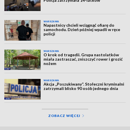
Policja zatrzymała 14-latków
WARSZAWA
Napastnicy chcieli wciągnąć ofiarę do
samochodu. Dzień później wpadli w ręce
policji
WARSZAWA
O krok od tragedii. Grupa nastolatków
miała zastraszać, zniszczyć rower i grozić
nożem
WARSZAWA
Akcja „Poszukiwany”. Stołeczni kryminalni
zatrzymali blisko 90 osób jednego dnia
ZOBACZ WIĘCEJ