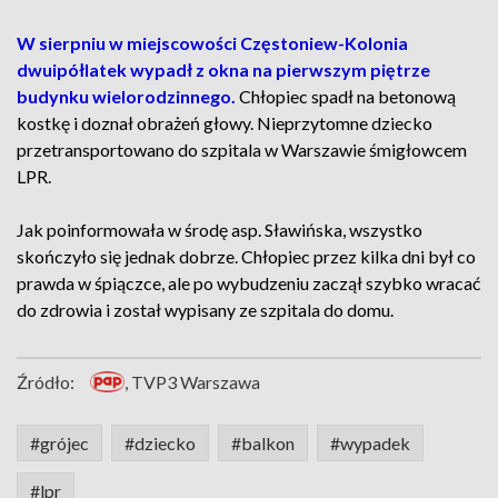
W sierpniu w miejscowości Częstoniew-Kolonia
dwuipółlatek wypadł z okna na pierwszym piętrze
budynku wielorodzinnego.
Chłopiec spadł na betonową
kostkę i doznał obrażeń głowy. Nieprzytomne dziecko
przetransportowano do szpitala w Warszawie śmigłowcem
LPR.
Jak poinformowała w środę asp. Sławińska, wszystko
skończyło się jednak dobrze. Chłopiec przez kilka dni był co
prawda w śpiączce, ale po wybudzeniu zaczął szybko wracać
do zdrowia i został wypisany ze szpitala do domu.
Źródło:
, TVP3 Warszawa
#grójec
#dziecko
#balkon
#wypadek
#lpr