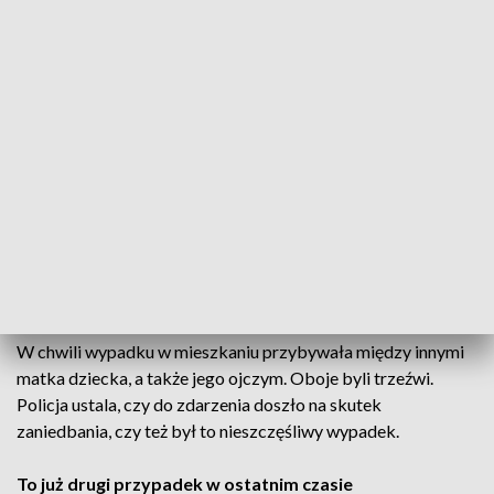
Dziecko z obrażeniami ciała zostało
przetransportowane śmigłowcem LPR do
szpitala w Warszawie. Tuż po zdarzeniu
stan chłopca określono jako stabilny
– przekazała rzeczniczka grójeckiej policji asp.
Agata Sławińska.
W chwili wypadku w mieszkaniu przybywała między innymi
matka dziecka, a także jego ojczym. Oboje byli trzeźwi.
Policja ustala, czy do zdarzenia doszło na skutek
zaniedbania, czy też był to nieszczęśliwy wypadek.
To już drugi przypadek w ostatnim czasie