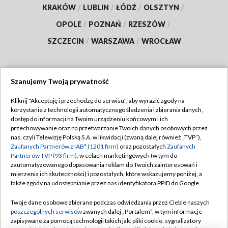
KRAKÓW
/
LUBLIN
/
ŁÓDŹ
/
OLSZTYN
/
OPOLE
/
POZNAŃ
/
RZESZÓW
/
SZCZECIN
/
WARSZAWA
/
WROCŁAW
Szanujemy Twoją prywatność
Dołącz do nas:
Kliknij "Akceptuję i przechodzę do serwisu", aby wyrazić zgody na
korzystanie z technologii automatycznego śledzenia i zbierania danych,
TVP
dostęp do informacji na Twoim urządzeniu końcowym i ich
Abonament TVP
przechowywanie oraz na przetwarzanie Twoich danych osobowych przez
Regulamin TVP
nas, czyli Telewizję Polską S.A. w likwidacji (zwaną dalej również „TVP”),
Emisja w TVP
Zaufanych Partnerów z IAB* (1201 firm)
oraz pozostałych
Zaufanych
Polityka prywatności
Partnerów TVP (93 firm)
, w celach marketingowych (w tym do
Centrum informacji TVP
Moje zgody
zautomatyzowanego dopasowania reklam do Twoich zainteresowań i
mierzenia ich skuteczności) i pozostałych, które wskazujemy poniżej, a
Naziemna Telewizja Cyfrowa
Pomoc
także zgody na udostępnianie przez nas identyfikatora PPID do Google.
Sklep TVP
Biuro reklamy
Twoje dane osobowe zbierane podczas odwiedzania przez Ciebie naszych
Rada Programowa
poszczególnych serwisów
zwanych dalej „Portalem”, w tym informacje
Kontakt
zapisywane za pomocą technologii takich jak: pliki cookie, sygnalizatory
System NOS