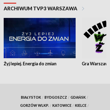
ARCHIWUM TVP3 WARSZAWA
Żyj lepiej. Energia do zmian
Gra Warszaw
BIAŁYSTOK
/
BYDGOSZCZ
/
GDAŃSK
/
GORZÓW WLKP.
/
KATOWICE
/
KIELCE
/