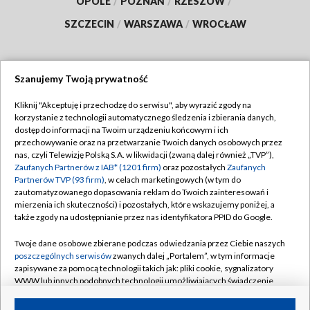
OPOLE
/
POZNAŃ
/
RZESZÓW
/
SZCZECIN
/
WARSZAWA
/
WROCŁAW
Szanujemy Twoją prywatność
Dołącz do nas:
Kliknij "Akceptuję i przechodzę do serwisu", aby wyrazić zgody na
korzystanie z technologii automatycznego śledzenia i zbierania danych,
TVP
dostęp do informacji na Twoim urządzeniu końcowym i ich
Abonament TVP
przechowywanie oraz na przetwarzanie Twoich danych osobowych przez
Regulamin TVP
nas, czyli Telewizję Polską S.A. w likwidacji (zwaną dalej również „TVP”),
Emisja w TVP
Polityka prywatności
Zaufanych Partnerów z IAB* (1201 firm)
oraz pozostałych
Zaufanych
Partnerów TVP (93 firm)
, w celach marketingowych (w tym do
Centrum informacji TVP
Moje zgody
zautomatyzowanego dopasowania reklam do Twoich zainteresowań i
mierzenia ich skuteczności) i pozostałych, które wskazujemy poniżej, a
Naziemna Telewizja Cyfrowa
Pomoc
także zgody na udostępnianie przez nas identyfikatora PPID do Google.
Sklep TVP
Biuro reklamy
Twoje dane osobowe zbierane podczas odwiedzania przez Ciebie naszych
Rada Programowa
Kontakt
poszczególnych serwisów
zwanych dalej „Portalem”, w tym informacje
zapisywane za pomocą technologii takich jak: pliki cookie, sygnalizatory
System NOS
WWW lub innych podobnych technologii umożliwiających świadczenie
dopasowanych i bezpiecznych usług, personalizację treści oraz reklam,
Informacje o nadawcy
Kanały
udostępnianie funkcji mediów społecznościowych oraz analizowanie