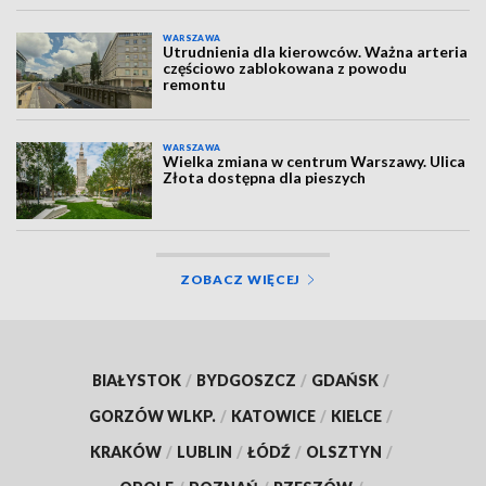
WARSZAWA
Utrudnienia dla kierowców. Ważna arteria
częściowo zablokowana z powodu
remontu
WARSZAWA
Wielka zmiana w centrum Warszawy. Ulica
Złota dostępna dla pieszych
ZOBACZ WIĘCEJ
BIAŁYSTOK
/
BYDGOSZCZ
/
GDAŃSK
/
GORZÓW WLKP.
/
KATOWICE
/
KIELCE
/
KRAKÓW
/
LUBLIN
/
ŁÓDŹ
/
OLSZTYN
/