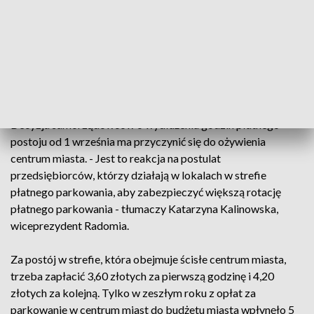
jeszcze ruch jest, po tej godzinie w ogóle nie ma ludzi. Jest
pusta ulica, jakby była wymarła - mówi. Klientów nie ma, bo
w centrum nie ma gdzie zaparkować po godzinie 16.
Darmowe o tej porze miejsca blokowali mieszkańcy.
Boleśnie przekonało się o tym wielu przedsiębiorców:
deptak jest pełen upadłych lokali.
Decyzja samorządowców o wydłużeniu godzin płatnego
postoju od 1 września ma przyczynić się do ożywienia
centrum miasta. - Jest to reakcja na postulat
przedsiębiorców, którzy działają w lokalach w strefie
płatnego parkowania, aby zabezpieczyć większą rotację
płatnego parkowania - tłumaczy Katarzyna Kalinowska,
wiceprezydent Radomia.
Za postój w strefie, która obejmuje ścisłe centrum miasta,
trzeba zapłacić 3,60 złotych za pierwszą godzinę i 4,20
złotych za kolejną. Tylko w zeszłym roku z opłat za
parkowanie w centrum miast do budżetu miasta wpłynęło 5