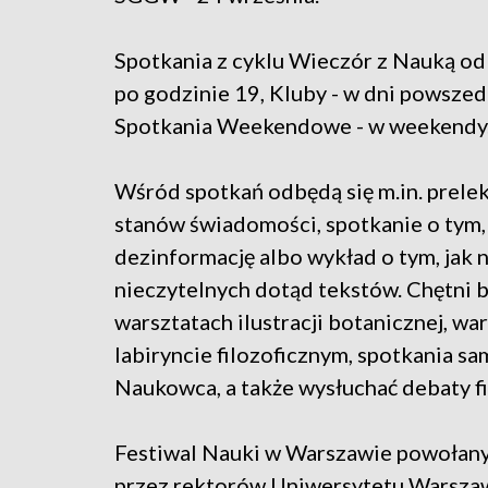
Spotkania z cyklu Wieczór z Nauką od
po godzinie 19, Kluby - w dni powszedn
Spotkania Weekendowe - w weekendy
Wśród spotkań odbędą się m.in. prel
stanów świadomości, spotkanie o tym, 
dezinformację albo wykład o tym, jak
nieczytelnych dotąd tekstów. Chętni b
warsztatach ilustracji botanicznej, w
labiryncie filozoficznym, spotkania s
Naukowca, a także wysłuchać debaty fil
Festiwal Nauki w Warszawie powołany
przez rektorów Uniwersytetu Warszaw