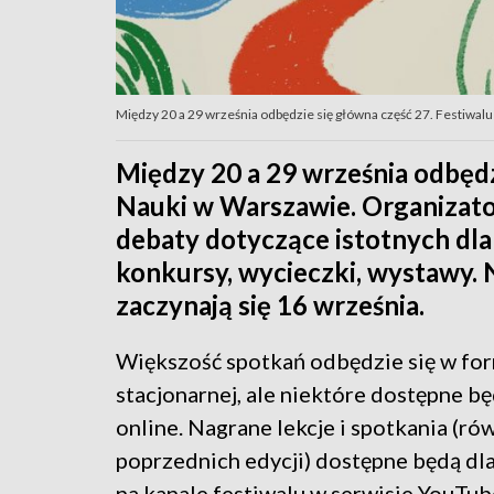
Między 20 a 29 września odbędzie się główna część 27. Festiwal
Między 20 a 29 września odbędz
Nauki w Warszawie. Organizato
debaty dotyczące istotnych dl
konkursy, wycieczki, wystawy. N
zaczynają się 16 września.
Większość spotkań odbędzie się w fo
stacjonarnej, ale niektóre dostępne b
online. Nagrane lekcje i spotkania (ró
poprzednich edycji) dostępne będą dl
na kanale festiwalu w serwisie YouTub