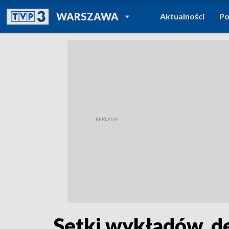
POWRÓT DO
WARSZAWA
Aktualności
Po
TVP REGIONY
Setki wykładów, de