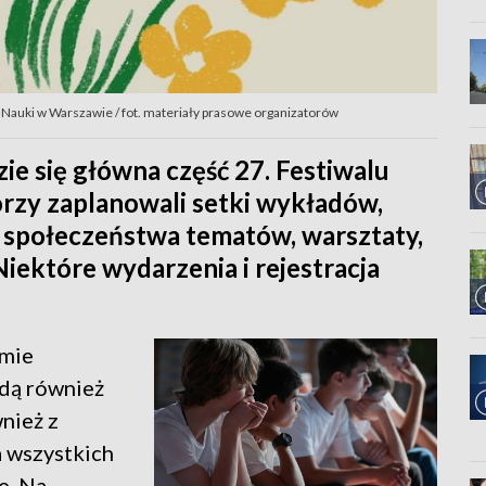
u Nauki w Warszawie / fot. materiały prasowe organizatorów
ie się główna część 27. Festiwalu
rzy zaplanowali setki wykładów,
a społeczeństwa tematów, warsztaty,
iektóre wydarzenia i rejestracja
rmie
ędą również
wnież z
a wszystkich
e. Na