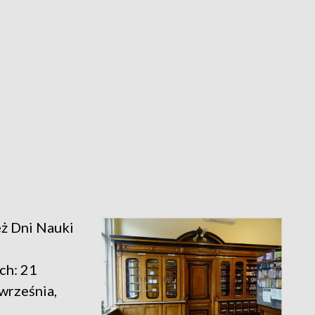
eż Dni Nauki
ch: 21
września,