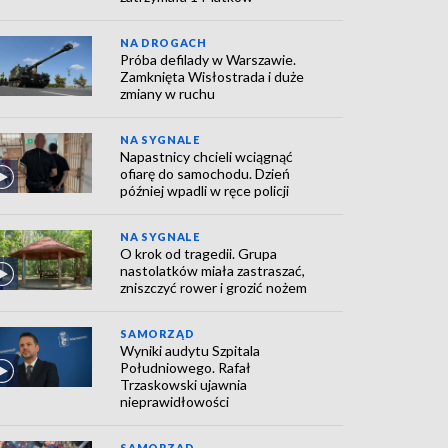
NA DROGACH
Próba defilady w Warszawie.
Zamknięta Wisłostrada i duże
zmiany w ruchu
NA SYGNALE
Napastnicy chcieli wciągnąć
ofiarę do samochodu. Dzień
później wpadli w ręce policji
NA SYGNALE
O krok od tragedii. Grupa
nastolatków miała zastraszać,
zniszczyć rower i grozić nożem
SAMORZĄD
Wyniki audytu Szpitala
Południowego. Rafał
Trzaskowski ujawnia
nieprawidłowości
SAMORZĄD