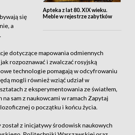
Apteka z lat 80. XIX wieku.
Meble w rejestrze zabytków
bywają się
ie, a
.
ekcje dotyczące mapowania odmiennych
jak rozpoznawać i zwalczać rosyjską
 nowe technologie pomagają w odcyfrowaniu
ędą mogli również wziąć udział w
arsztatach z eksperymentowania ze światłem,
am na sam z naukowcami w ramach Zapytaj
ozoficznej o początku i końcu życia.
 został z inicjatywy środowisk naukowych
skiego, Politechniki Warszawskiej oraz